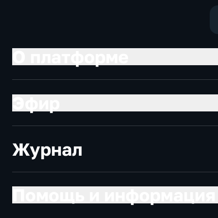
О платформе
Эфир
Журнал
Помощь и информация