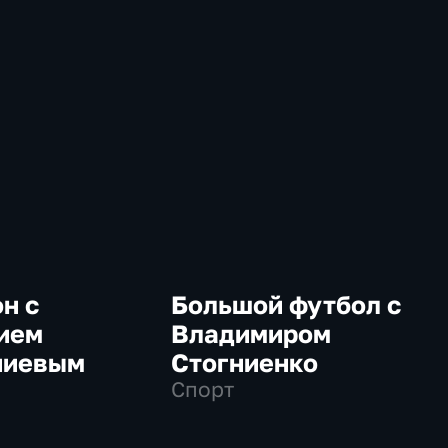
н с
Большой футбол с
ием
Владимиром
ниевым
Стогниенко
Спорт