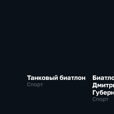
Танковый биатлон
Биатло
Спорт
Дмитр
Губер
Спорт