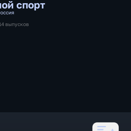
ой спорт
оссия
514 выпусков