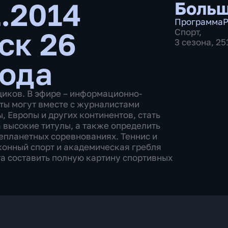
1.2014
Больш
Программа
Р
ск 26
Спорт
,
3 сезона, 2
года
щиков. В эфире – информационно-
ты могут вместе с журналистами
 Европы и других континентов, стать
 высокие титулы, а также определить
епланетных соревнованиях. Теннис и
 конный спорт и академическая гребля
а составить полную картину спортивных