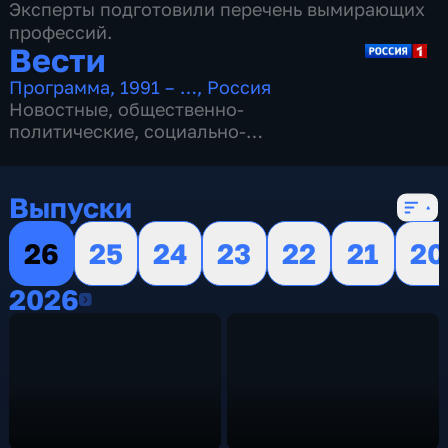
Эксперты подготовили перечень вымирающих
профессий.
Вести
Программа
,
1991 – …
,
Россия
Новостные
,
общественно-
политические
,
социально-
экономические
,
16 сезонов, 13149 выпусков
Выпуски
26
25
24
23
22
21
20
2026
2026