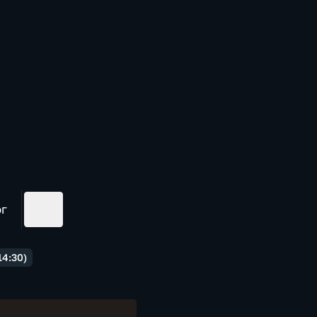
ог
14:30)