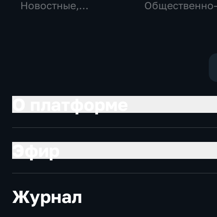
Новостные,
Общественно
Общество,
политические
общественно-
социально-
политические
экономически
О платформе
Эфир
Журнал