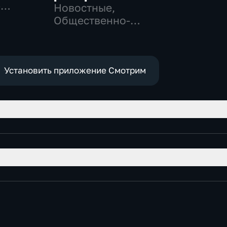
-
Новостные,
,
Общественно-
политические,
е
социально-
экономические
Установить приложение Смотрим