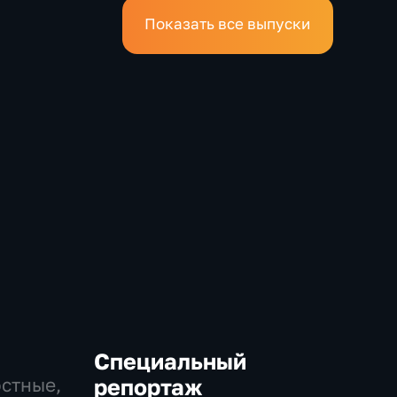
Показать все выпуски
Специальный
остные,
репортаж