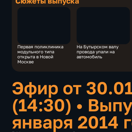
Сюжеты выпуска
Первая поликлиника
На Бутырском валу
модульного типа
провода упали на
открыта в Новой
автомобиль
Москве
Эфир от 30.0
(14:30)
•
Выпу
января 2014 