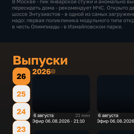
В Москве - пик январской стужи и аномально в
пересидеть дома - рекомендует МЧС. Открыто д
шоссе Энтузиастов - в одной из самых загружен
надо: первая поликлиника модульного типа отк
в честь Олимпиады - в Измайловском парке.
Выпуски
2026
2026
26
25
24
6 августа
6 августа
21 мин
Эфир 06.08.2026 · 21:10
Эфир 06.08.2026 
23