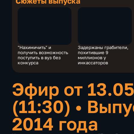
Сюжеты выпуска
"Нахимичить" и
Задержаны грабители,
получить возможность
похитившие 9
поступить в вуз без
миллионов у
конкурса
инкассаторов
Эфир от 13.0
(11:30)
•
Выпу
2014 года