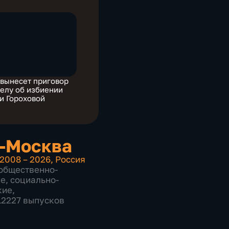
 вынесет приговор
делу об избиении
и Гороховой
-Москва
2008 – 2026
,
Россия
общественно-
ие
,
социально-
кие
,
 12227 выпусков