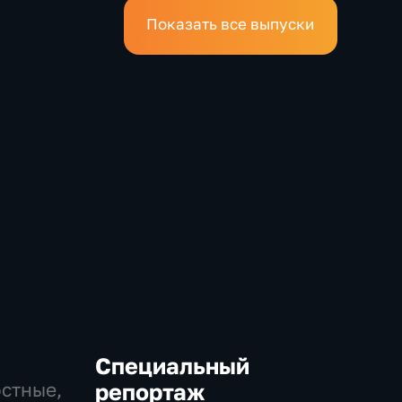
Показать все выпуски
Специальный
остные,
репортаж