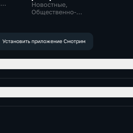
-
Новостные,
,
Общественно-
политические,
е
социально-
экономические
Установить приложение Смотрим