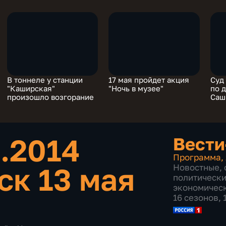
В тоннеле у станции
17 мая пройдет акция
Суд
"Каширская"
"Ночь в музее"
по 
произошло возгорание
Саш
5.2014
Вести
Программа
,
ск 13 мая
Новостные
,
политическ
экономичес
16 сезонов,