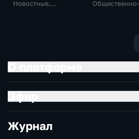
Новостные,
Общественно
Общество,
политические
общественно-
социально-
политические
экономически
О платформе
Эфир
Журнал