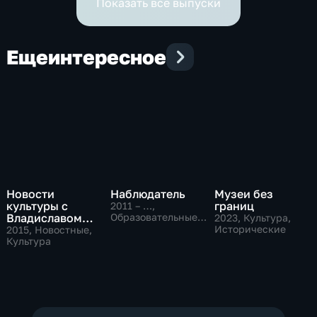
Показать все выпуски
Еще
интересное
Новости
Наблюдатель
Музеи без
культуры с
границ
2011 – …
,
Владиславом
Образовательные,
2023
, Культура,
Культура
Флярковским
Исторические
2015
, Новостные,
Культура