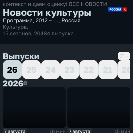
контекст и даем оценку! ВСЕ НОВОСТИ
Новости культуры
Программа
,
2012 – …
,
Россия
Культура
,
15 сезонов, 20484 выпуска
Выпуски
26
25
24
23
22
21
20
2026
2026
7 августа
7 августа
16 мин
15 мин