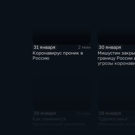
ЕАЭС не сможет
отказаться
31 января
30 января
2 мин
Коронавирус проник в
Мишустин закр
Россию
границу России 
угрозы коронав
29 января
29 января
13 мин
Как изменится
"Сделка века",
прожиточный минимум.
обреченная на п
Брифинг министра труда
Очередной опус
и соцзащиты Антона
Жанр: политиче