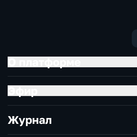
Котякова
фантастика
О платформе
Эфир
Журнал