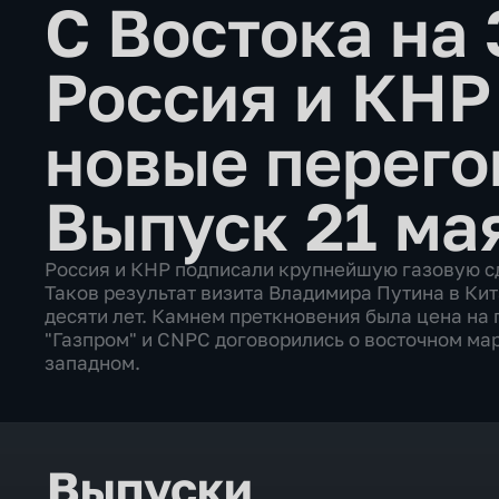
С Востока на 
Россия и КНР
новые перег
Выпуск 21 ма
Россия и КНР подписали крупнейшую газовую сд
Таков результат визита Владимира Путина в Ки
десяти лет. Камнем преткновения была цена на 
"Газпром" и CNPC договорились о восточном ма
западном.
Выпуски