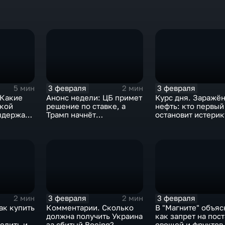
3 февраля
3 февраля
5 мин
2 мин
 Какие
Анонс недели: ЦБ примет
Курс дня. Заражё
ской
решение по ставке, а
нефть: кто первый
ыдержат
Трамп начнёт
остановит истерик
предвыборную гонку
почему ОПЕК лучш
вмешиваться
3 февраля
3 февраля
2 мин
2 мин
ак купить
Комментарии. Сколько
В "Магните" объяс
должна получить Украина
как запрет на пос
елить их
за сбитый Boeing?
овощей и фруктов