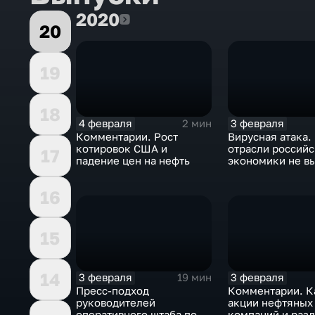
2020
2020
20
19
18
4 февраля
3 февраля
2 мин
Комментарии. Рост
Вирусная атака.
котировок США и
отрасли россий
17
падение цен на нефть
экономики не в
удар
16
15
14
3 февраля
3 февраля
19 мин
Пресс-подход
Комментарии. К
руководителей
акции нефтяных
оперативного штаба по
компаний и разд