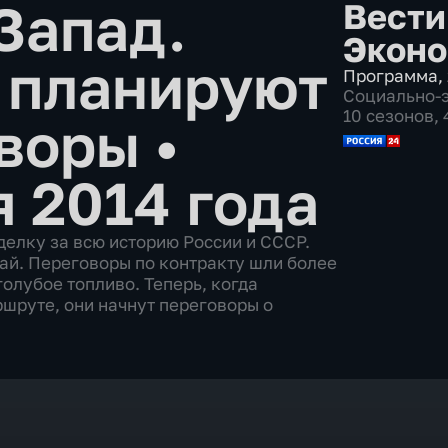
Запад.
Вести
Эконо
 планируют
Программа
,
Социально-
10 сезонов,
оворы
•
я 2014 года
елку за всю историю России и СССР.
тай. Переговоры по контракту шли более
голубое топливо. Теперь, когда
ршруте, они начнут переговоры о