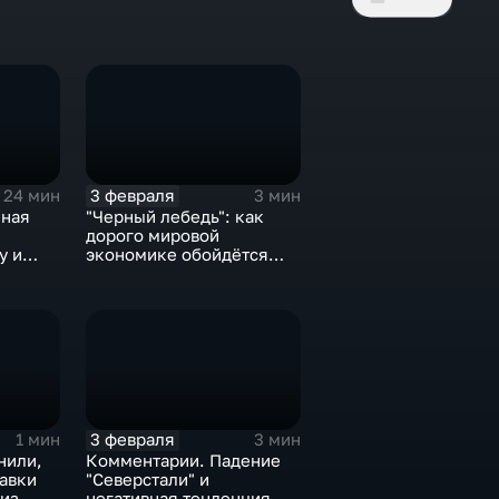
3 февраля
24 мин
3 мин
нная
"Черный лебедь": как
дорого мировой
у и
экономике обойдётся
е не
изоляция Поднебесной
3 февраля
1 мин
3 мин
нили,
Комментарии. Падение
тавки
"Северстали" и
 из
негативная тенденция