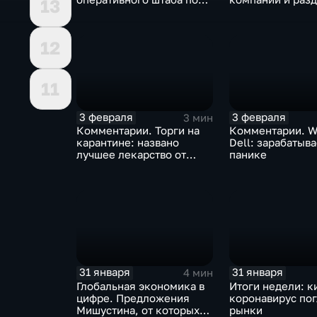
13
борьбе с коронавирусом
доход
12
11
3 февраля
3 февраля
3 мин
Комментарии. Торги на
Комментарии. W
карантине: названо
Dell: зарабатыв
лучшее лекарство от
панике
коррекции
31 января
31 января
4 мин
Глобальная экономика в
Итоги недели: к
цифре. Предложения
коронавирус по
Мишустина, от которых
рынки