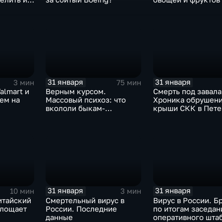
Китая отразится н
31 января
31 января
3 мин
75 мин
almart и
Верным курсом.
Смерть под завала
аем на
Массовый психоз: что
Хроника обрушен
вкололи быкам-
крыши СКК в Пете
мутантам, когда рухнет
доллар и почему месть
Китая станет страшнее
вируса
31 января
31 января
10 мин
3 мин
итайский
Смертельный вирус в
Вирус в России. Б
глощает
России. Последние
по итогам заседан
данные
оперативного шта