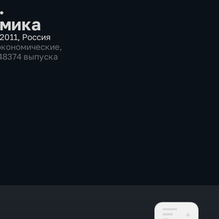
.
мика
2011
,
Россия
экономические
,
 48374 выпуска