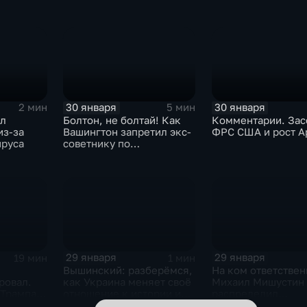
30 января
30 января
2 мин
5 мин
ыл
Болтон, не болтай! Как
Комментарии. Зас
из-за
Вашингтон запретил экс-
ФРС США и рост A
ируса
советнику по
безопасности делиться
воспоминаниями
29 января
29 января
19 мин
1 мин
Вышинский: разберёмся,
На ком ответствен
ровал.
как Украина меняет своё
Михаил Мишустин
 Трампа.
отношение к истории и
распределил
ская
почему
обязанности вице-