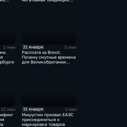
а ценах
для бизнеса Apple
31 января
2 мин
5 мин
ми.
Расплата за Brexit.
ия
Почему смутные времена
рбурге
для Великобритании
только начинаются
31 января
22 мин
1 мин
рифинг
Мишустин призвал ЕАЭС
ия
присоединиться к
ба
маркировке товаров