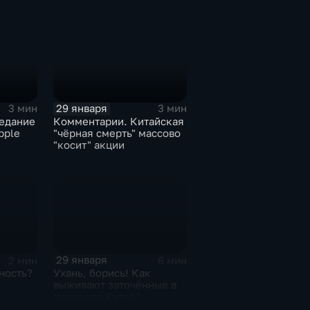
29 января
3 мин
3 мин
едание
Комментарии. Китайская
pple
"чёрная смерть" массово
"косит" акции
29 января
2 мин
6 мин
ность?
Ухань, борись! Как
выживают заточённые в
вирусном Китае?