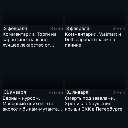
3 февраля
3 февраля
3 мин
3 мин
Комментарии. Торги на
Комментарии. Walmart и
карантине: названо
Dell: зарабатываем на
лучшее лекарство от
панике
коррекции
31 января
31 января
75 мин
2 мин
Верным курсом.
Смерть под завалами.
Массовый психоз: что
Хроника обрушения
вкололи быкам-мутантам,
крыши СКК в Петербурге
когда рухнет доллар и
почему месть Китая
станет страшнее вируса