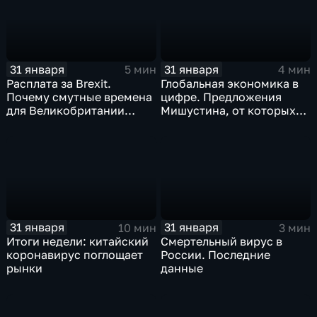
31 января
31 января
5 мин
4 мин
Расплата за Brexit.
Глобальная экономика в
Почему смутные времена
цифре. Предложения
для Великобритании
Мишустина, от которых
только начинаются
ЕАЭС не сможет
отказаться
31 января
31 января
10 мин
3 мин
Итоги недели: китайский
Смертельный вирус в
коронавирус поглощает
России. Последние
рынки
данные