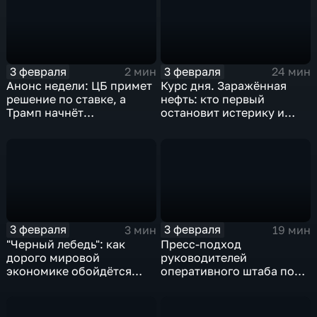
3 февраля
3 февраля
2 мин
24 мин
Анонс недели: ЦБ примет
Курс дня. Заражённая
решение по ставке, а
нефть: кто первый
Трамп начнёт
остановит истерику и
предвыборную гонку
почему ОПЕК лучше не
вмешиваться
3 февраля
3 февраля
3 мин
19 мин
"Черный лебедь": как
Пресс-подход
дорого мировой
руководителей
экономике обойдётся
оперативного штаба по
изоляция Поднебесной
борьбе с коронавирусом