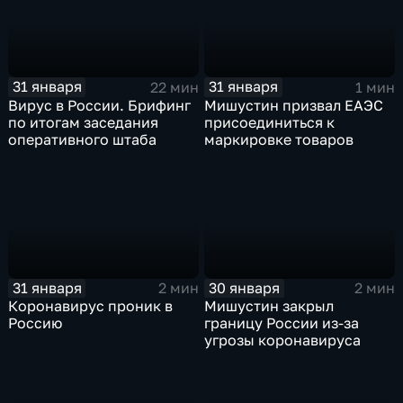
31 января
31 января
22 мин
1 мин
Вирус в России. Брифинг
Мишустин призвал ЕАЭС
по итогам заседания
присоединиться к
оперативного штаба
маркировке товаров
31 января
30 января
2 мин
2 мин
Коронавирус проник в
Мишустин закрыл
Россию
границу России из-за
угрозы коронавируса