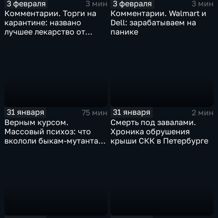
3 февраля
3 февраля
3 мин
3 мин
Комментарии. Торги на
Комментарии. Walmart и
карантине: названо
Dell: зарабатываем на
лучшее лекарство от
панике
коррекции
31 января
31 января
75 мин
2 мин
Верным курсом.
Смерть под завалами.
Массовый психоз: что
Хроника обрушения
вкололи быкам-мутантам,
крыши СКК в Петербурге
когда рухнет доллар и
почему месть Китая
станет страшнее вируса