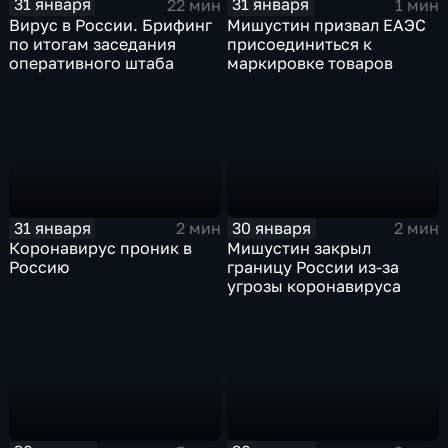
31 января
31 января
22 мин
1 мин
Вирус в России. Брифинг
Мишустин призвал ЕАЭС
по итогам заседания
присоединиться к
оперативного штаба
маркировке товаров
31 января
30 января
2 мин
2 мин
Коронавирус проник в
Мишустин закрыл
Россию
границу России из-за
угрозы коронавируса