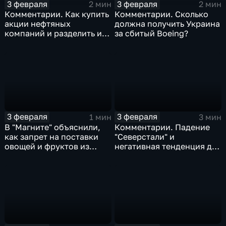
3 февраля
3 февраля
2 мин
2 мин
Комментарии. Как купить
Комментарии. Сколько
акции нефтяных
должна получить Украина
компаний и разделить их
за сбитый Boeing?
доход
3 февраля
3 февраля
1 мин
3 мин
В "Магните" объяснили,
Комментарии. Падение
как запрет на поставки
"Северстали" и
овощей и фруктов из
негативная тенденция для
Китая отразится на ценах
бизнеса Apple