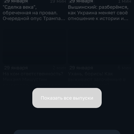
29 января
29 января
19 мин
1 мин
"Сделка века",
Вышинский: разберёмся,
обреченная на провал.
как Украина меняет своё
Очередной опус Трампа.
отношение к истории и
Жанр: политическая
почему
фантастика
29 января
29 января
2 мин
6 мин
На ком ответственность?
Ухань, борись! Как
Михаил Мишустин
выживают заточённые в
распределил обязанности
вирусном Китае?
вице-премьеров
Показать все выпуски