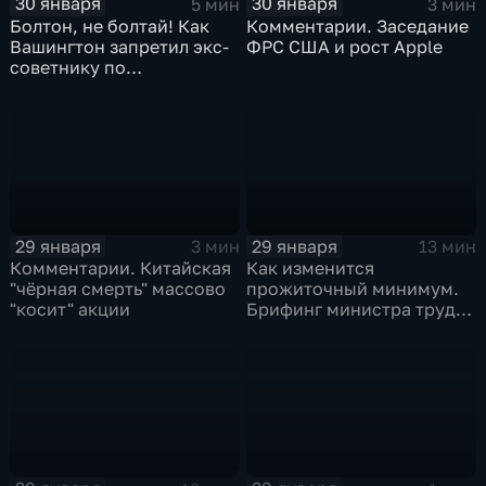
30 января
30 января
5 мин
3 мин
Болтон, не болтай! Как
Комментарии. Заседание
Вашингтон запретил экс-
ФРС США и рост Apple
советнику по
безопасности делиться
воспоминаниями
29 января
29 января
3 мин
13 мин
Комментарии. Китайская
Как изменится
"чёрная смерть" массово
прожиточный минимум.
"косит" акции
Брифинг министра труда
и соцзащиты Антона
Котякова