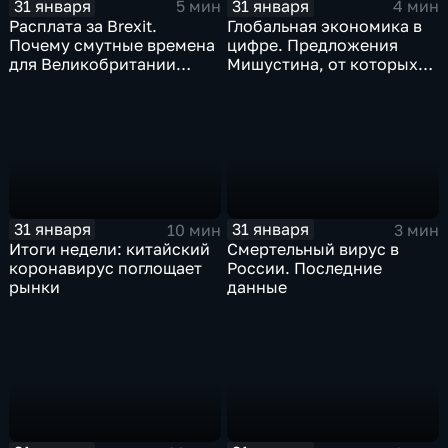
31 января
31 января
5 мин
4 мин
Расплата за Brexit.
Глобальная экономика в
Почему смутные времена
цифре. Предложения
для Великобритании
Мишустина, от которых
только начинаются
ЕАЭС не сможет
отказаться
31 января
31 января
10 мин
3 мин
Итоги недели: китайский
Смертельный вирус в
коронавирус поглощает
России. Последние
рынки
данные