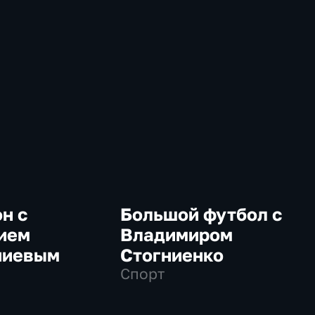
н с
Большой футбол с
ием
Владимиром
ниевым
Стогниенко
Спорт