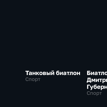
Танковый биатлон
Биатло
Спорт
Дмитр
Губер
Спорт