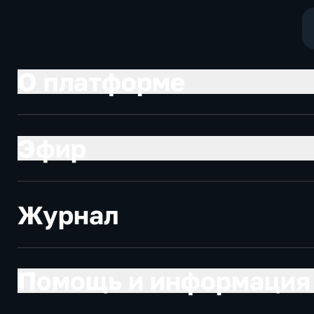
О платформе
Эфир
Журнал
Помощь и информация