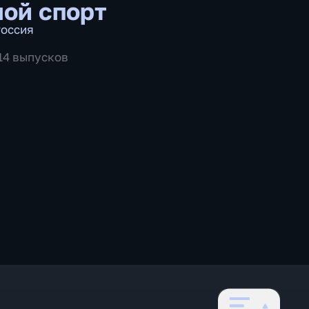
ой спорт
оссия
514 выпусков