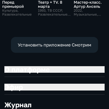
Перед
Театр + TV. 8
Мастер-класс.
премьерой
марта
Артур Ансель
Культура,
1993
, ТВ СССР,
2022
,
Развлекательные
Развлекательные,
Музыкальные,
общество
Образовательные,
развлекательные
Установить приложение Смотрим
О платформе
Эфир
Журнал