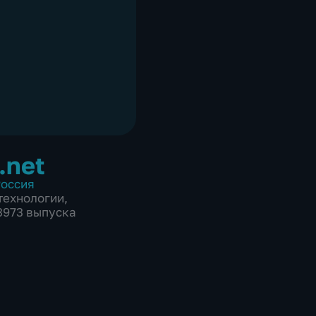
.net
оссия
технологии
,
 3973 выпуска