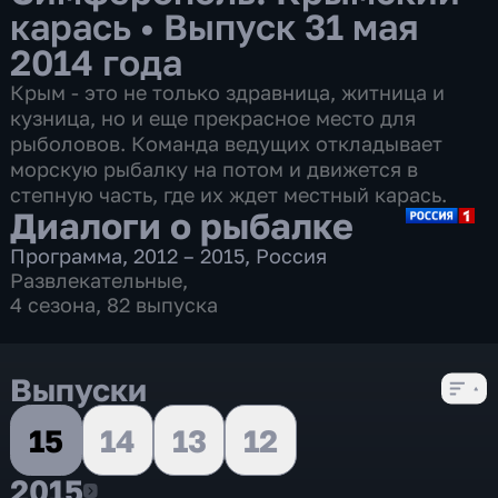
карась
•
Выпуск 31 мая
2014 года
Крым - это не только здравница, житница и
кузница, но и еще прекрасное место для
рыболовов. Команда ведущих откладывает
морскую рыбалку на потом и движется в
степную часть, где их ждет местный карась.
Диалоги о рыбалке
Программа
,
2012 – 2015
,
Россия
Развлекательные
,
4 сезона, 82 выпуска
Выпуски
15
14
13
12
2015
2015