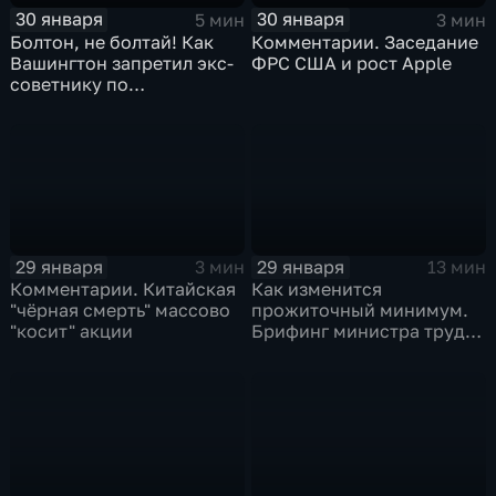
30 января
30 января
5 мин
3 мин
Болтон, не болтай! Как
Комментарии. Заседание
Вашингтон запретил экс-
ФРС США и рост Apple
советнику по
безопасности делиться
воспоминаниями
29 января
29 января
3 мин
13 мин
Комментарии. Китайская
Как изменится
"чёрная смерть" массово
прожиточный минимум.
"косит" акции
Брифинг министра труда
и соцзащиты Антона
Котякова