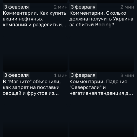
3 февраля
3 февраля
2 мин
2 мин
Комментарии. Как купить
Комментарии. Сколько
акции нефтяных
должна получить Украина
компаний и разделить их
за сбитый Boeing?
доход
3 февраля
3 февраля
1 мин
3 мин
В "Магните" объяснили,
Комментарии. Падение
как запрет на поставки
"Северстали" и
овощей и фруктов из
негативная тенденция для
Китая отразится на ценах
бизнеса Apple