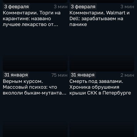
3 февраля
3 февраля
3 мин
3 мин
Комментарии. Торги на
Комментарии. Walmart и
карантине: названо
Dell: зарабатываем на
лучшее лекарство от
панике
коррекции
31 января
31 января
75 мин
2 мин
Верным курсом.
Смерть под завалами.
Массовый психоз: что
Хроника обрушения
вкололи быкам-мутантам,
крыши СКК в Петербурге
когда рухнет доллар и
почему месть Китая
станет страшнее вируса