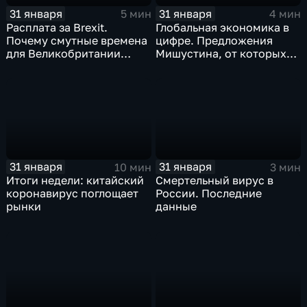
31 января
31 января
5 мин
4 мин
Расплата за Brexit.
Глобальная экономика в
Почему смутные времена
цифре. Предложения
для Великобритании
Мишустина, от которых
только начинаются
ЕАЭС не сможет
отказаться
31 января
31 января
10 мин
3 мин
Итоги недели: китайский
Смертельный вирус в
коронавирус поглощает
России. Последние
рынки
данные