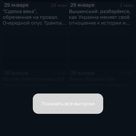
29 января
29 января
19 мин
1 мин
"Сделка века",
Вышинский: разберёмся,
обреченная на провал.
как Украина меняет своё
Очередной опус Трампа.
отношение к истории и
Жанр: политическая
почему
фантастика
29 января
29 января
2 мин
6 мин
На ком ответственность?
Ухань, борись! Как
Михаил Мишустин
выживают заточённые в
распределил обязанности
вирусном Китае?
вице-премьеров
Показать все выпуски