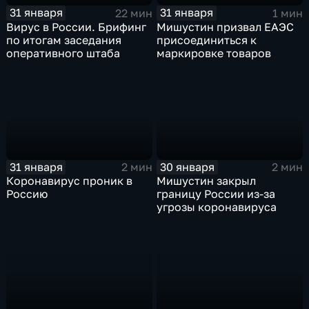
31 января
31 января
22 мин
1 мин
Вирус в России. Брифинг
Мишустин призвал ЕАЭС
по итогам заседания
присоединиться к
оперативного штаба
маркировке товаров
31 января
30 января
2 мин
2 мин
Коронавирус проник в
Мишустин закрыл
Россию
границу России из-за
угрозы коронавируса