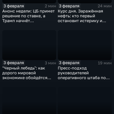
3 февраля
3 февраля
2 мин
24 мин
Анонс недели: ЦБ примет
Курс дня. Заражённая
решение по ставке, а
нефть: кто первый
Трамп начнёт
остановит истерику и
предвыборную гонку
почему ОПЕК лучше не
вмешиваться
3 февраля
3 февраля
3 мин
19 мин
"Черный лебедь": как
Пресс-подход
дорого мировой
руководителей
экономике обойдётся
оперативного штаба по
изоляция Поднебесной
борьбе с коронавирусом