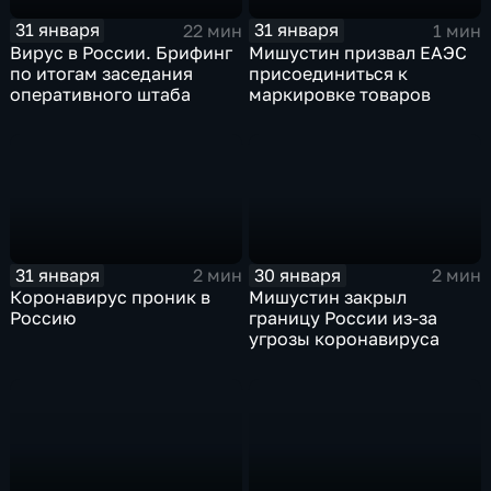
31 января
31 января
22 мин
1 мин
Вирус в России. Брифинг
Мишустин призвал ЕАЭС
по итогам заседания
присоединиться к
оперативного штаба
маркировке товаров
31 января
30 января
2 мин
2 мин
Коронавирус проник в
Мишустин закрыл
Россию
границу России из-за
угрозы коронавируса