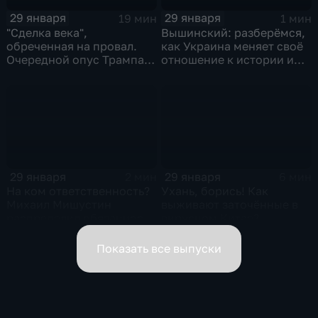
29 января
29 января
19 мин
1 мин
"Сделка века",
Вышинский: разберёмся,
обреченная на провал.
как Украина меняет своё
Очередной опус Трампа.
отношение к истории и
Жанр: политическая
почему
фантастика
29 января
29 января
2 мин
6 мин
На ком ответственность?
Ухань, борись! Как
Михаил Мишустин
выживают заточённые в
распределил обязанности
вирусном Китае?
вице-премьеров
Показать все выпуски