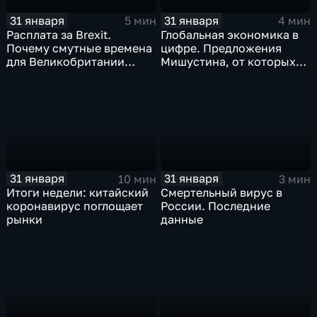
31 января
31 января
5 мин
4 мин
Расплата за Brexit.
Глобальная экономика в
Почему смутные времена
цифре. Предложения
для Великобритании
Мишустина, от которых
только начинаются
ЕАЭС не сможет
отказаться
31 января
31 января
10 мин
3 мин
Итоги недели: китайский
Смертельный вирус в
коронавирус поглощает
России. Последние
рынки
данные