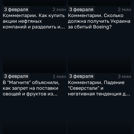
3 февраля
3 февраля
2 мин
2 мин
Комментарии. Как купить
Комментарии. Сколько
акции нефтяных
должна получить Украина
компаний и разделить их
за сбитый Boeing?
доход
3 февраля
3 февраля
1 мин
3 мин
В "Магните" объяснили,
Комментарии. Падение
как запрет на поставки
"Северстали" и
овощей и фруктов из
негативная тенденция для
Китая отразится на ценах
бизнеса Apple