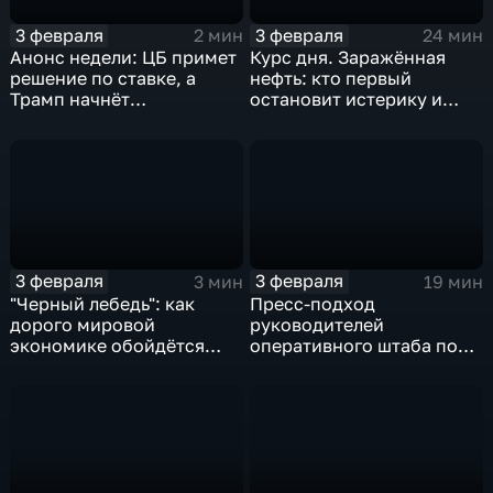
3 февраля
3 февраля
2 мин
24 мин
Анонс недели: ЦБ примет
Курс дня. Заражённая
решение по ставке, а
нефть: кто первый
Трамп начнёт
остановит истерику и
предвыборную гонку
почему ОПЕК лучше не
вмешиваться
3 февраля
3 февраля
3 мин
19 мин
"Черный лебедь": как
Пресс-подход
дорого мировой
руководителей
экономике обойдётся
оперативного штаба по
изоляция Поднебесной
борьбе с коронавирусом