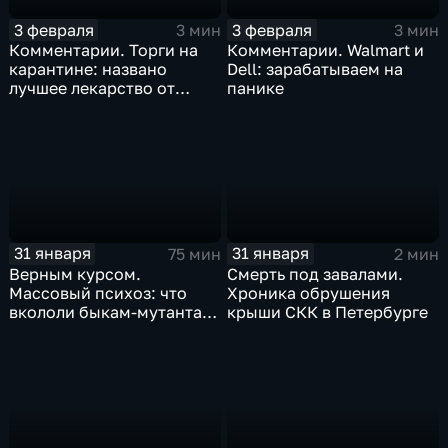
3 февраля
3 февраля
3 мин
3 мин
Комментарии. Торги на
Комментарии. Walmart и
карантине: названо
Dell: зарабатываем на
лучшее лекарство от
панике
коррекции
31 января
31 января
75 мин
2 мин
Верным курсом.
Смерть под завалами.
Массовый психоз: что
Хроника обрушения
вкололи быкам-мутантам,
крыши СКК в Петербурге
когда рухнет доллар и
почему месть Китая
станет страшнее вируса