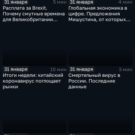
31 января
31 января
5 мин
4 мин
Расплата за Brexit.
Глобальная экономика в
Почему смутные времена
цифре. Предложения
для Великобритании
Мишустина, от которых
только начинаются
ЕАЭС не сможет
отказаться
31 января
31 января
10 мин
3 мин
Итоги недели: китайский
Смертельный вирус в
коронавирус поглощает
России. Последние
рынки
данные