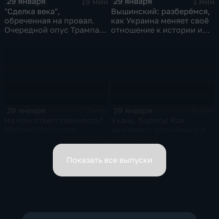
29 января
29 января
19 мин
1 мин
"Сделка века",
Вышинский: разберёмся,
обреченная на провал.
как Украина меняет своё
Очередной опус Трампа.
отношение к истории и
Жанр: политическая
почему
фантастика
29 января
29 января
2 мин
6 мин
На ком ответственность?
Ухань, борись! Как
Михаил Мишустин
выживают заточённые в
распределил обязанности
вирусном Китае?
вице-премьеров
Показать все выпуски