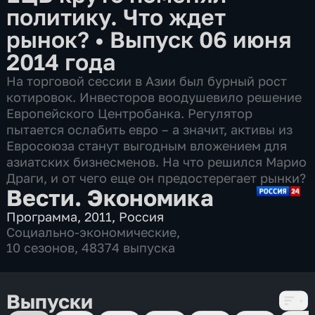
политику. Что ждет
рынок?
•
Выпуск 06 июня
2014 года
На торговой сессии в Азии был бурный рост
котировок. Инвесторов воодушевило решение
Европейского Центробанка. Регулятор
пытается ослабить евро – а значит, активы из
Евросоюза станут выгодным вложением для
азиатских бизнесменов. На что решился Марио
Драги, и от чего еще он предостерегает рынки?
Вести. Экономика
Программа
,
2011
,
Россия
Социально-экономические
,
10 сезонов, 48374 выпуска
Выпуски