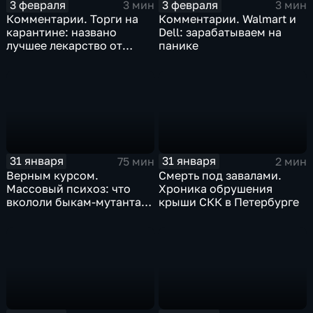
3 февраля
3 февраля
3 мин
3 мин
Комментарии. Торги на
Комментарии. Walmart и
карантине: названо
Dell: зарабатываем на
лучшее лекарство от
панике
коррекции
31 января
31 января
75 мин
2 мин
Верным курсом.
Смерть под завалами.
Массовый психоз: что
Хроника обрушения
вкололи быкам-мутантам,
крыши СКК в Петербурге
когда рухнет доллар и
почему месть Китая
станет страшнее вируса