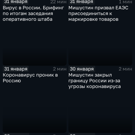
31 января
31 января
22 мин
1 мин
Вирус в России. Брифинг
Мишустин призвал ЕАЭС
по итогам заседания
присоединиться к
оперативного штаба
маркировке товаров
31 января
30 января
2 мин
2 мин
Коронавирус проник в
Мишустин закрыл
Россию
границу России из-за
угрозы коронавируса