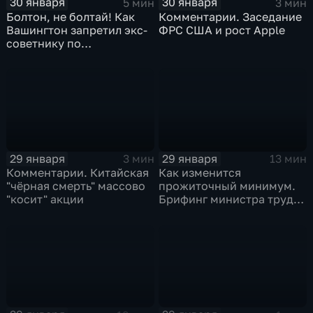
30 января
30 января
5 мин
3 мин
Болтон, не болтай! Как
Комментарии. Заседание
Вашингтон запретил экс-
ФРС США и рост Apple
советнику по
безопасности делиться
воспоминаниями
29 января
29 января
3 мин
13 мин
Комментарии. Китайская
Как изменится
"чёрная смерть" массово
прожиточный минимум.
"косит" акции
Брифинг министра труда
и соцзащиты Антона
Котякова