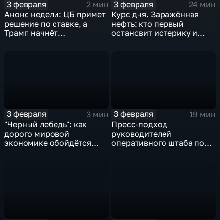
3 февраля
3 февраля
2 мин
24 мин
Анонс недели: ЦБ примет
Курс дня. Заражённая
решение по ставке, а
нефть: кто первый
Трамп начнёт
остановит истерику и
предвыборную гонку
почему ОПЕК лучше не
вмешиваться
3 февраля
3 февраля
3 мин
19 мин
"Черный лебедь": как
Пресс-подход
дорого мировой
руководителей
экономике обойдётся
оперативного штаба по
изоляция Поднебесной
борьбе с коронавирусом