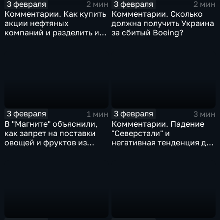
3 февраля
3 февраля
2 мин
2 мин
Комментарии. Как купить
Комментарии. Сколько
акции нефтяных
должна получить Украина
компаний и разделить их
за сбитый Boeing?
доход
3 февраля
3 февраля
1 мин
3 мин
В "Магните" объяснили,
Комментарии. Падение
как запрет на поставки
"Северстали" и
овощей и фруктов из
негативная тенденция для
Китая отразится на ценах
бизнеса Apple