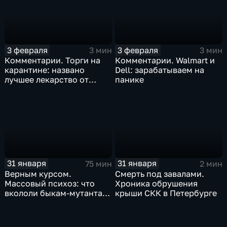
3 февраля
3 февраля
3 мин
3 мин
Комментарии. Торги на
Комментарии. Walmart и
карантине: названо
Dell: зарабатываем на
лучшее лекарство от
панике
коррекции
31 января
31 января
75 мин
2 мин
Верным курсом.
Смерть под завалами.
Массовый психоз: что
Хроника обрушения
вкололи быкам-мутантам,
крыши СКК в Петербурге
когда рухнет доллар и
почему месть Китая
станет страшнее вируса