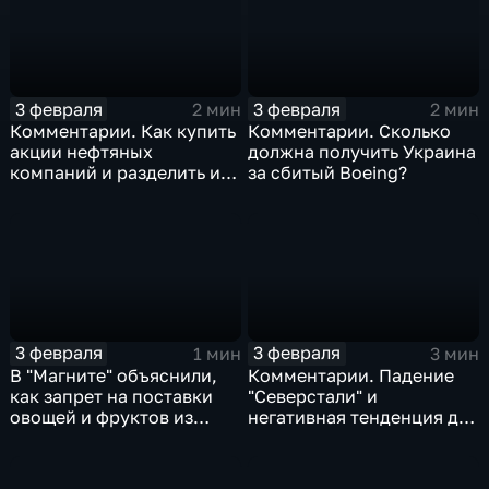
3 февраля
3 февраля
2 мин
2 мин
Комментарии. Как купить
Комментарии. Сколько
акции нефтяных
должна получить Украина
компаний и разделить их
за сбитый Boeing?
доход
3 февраля
3 февраля
1 мин
3 мин
В "Магните" объяснили,
Комментарии. Падение
как запрет на поставки
"Северстали" и
овощей и фруктов из
негативная тенденция для
Китая отразится на ценах
бизнеса Apple