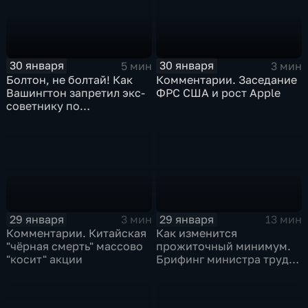
30 января
30 января
5 мин
3 мин
Болтон, не болтай! Как
Комментарии. Заседание
Вашингтон запретил экс-
ФРС США и рост Apple
советнику по
безопасности делиться
воспоминаниями
29 января
29 января
3 мин
13 мин
Комментарии. Китайская
Как изменится
"чёрная смерть" массово
прожиточный минимум.
"косит" акции
Брифинг министра труда
и соцзащиты Антона
Котякова