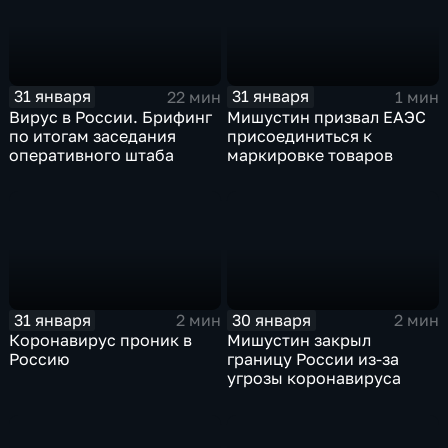
31 января
31 января
22 мин
1 мин
Вирус в России. Брифинг
Мишустин призвал ЕАЭС
по итогам заседания
присоединиться к
оперативного штаба
маркировке товаров
31 января
30 января
2 мин
2 мин
Коронавирус проник в
Мишустин закрыл
Россию
границу России из-за
угрозы коронавируса