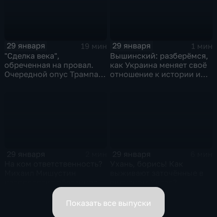
29 января
29 января
19 мин
1 мин
"Сделка века",
Вышинский: разберёмся,
обреченная на провал.
как Украина меняет своё
Очередной опус Трампа.
отношение к истории и
Жанр: политическая
почему
фантастика
29 января
29 января
2 мин
6 мин
На ком ответственность?
Ухань, борись! Как
Михаил Мишустин
выживают заточённые в
распределил обязанности
вирусном Китае?
вице-премьеров
Показать все выпуски