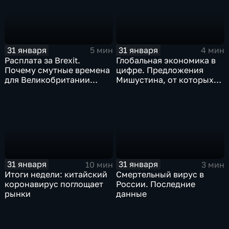
31 января
31 января
5 мин
4 мин
Расплата за Brexit.
Глобальная экономика в
Почему смутные времена
цифре. Предложения
для Великобритании
Мишустина, от которых
только начинаются
ЕАЭС не сможет
отказаться
31 января
31 января
10 мин
3 мин
Итоги недели: китайский
Смертельный вирус в
коронавирус поглощает
России. Последние
рынки
данные