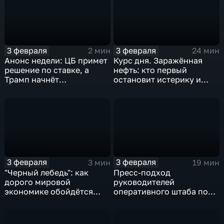
3 февраля
3 февраля
2 мин
24 мин
Анонс недели: ЦБ примет
Курс дня. Заражённая
решение по ставке, а
нефть: кто первый
Трамп начнёт
остановит истерику и
предвыборную гонку
почему ОПЕК лучше не
вмешиваться
3 февраля
3 февраля
3 мин
19 мин
"Черный лебедь": как
Пресс-подход
дорого мировой
руководителей
экономике обойдётся
оперативного штаба по
изоляция Поднебесной
борьбе с коронавирусом