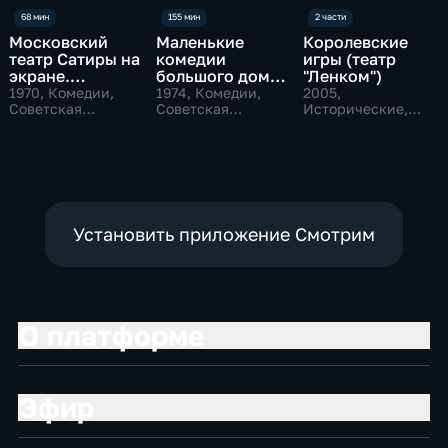
Московский
Маленькие
Королевские
театр Сатиры на
комедии
игры (театр
экране.
большого дома
"Ленком")
Любимые
(Театр Сатиры)
1970
, Комедии,
1974
, Комедии,
2005
,
спектакли в
Советская
Советская
Исторические,
классика
классика
Комедии,
одном фильме
мелодрамы
Установить приложение Смотрим
О платформе
Эфир