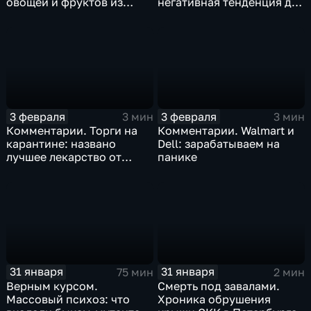
овощей и фруктов из
негативная тенденция для
Китая отразится на ценах
бизнеса Apple
3 февраля
3 февраля
3 мин
3 мин
Комментарии. Торги на
Комментарии. Walmart и
карантине: названо
Dell: зарабатываем на
лучшее лекарство от
панике
коррекции
31 января
31 января
75 мин
2 мин
Верным курсом.
Смерть под завалами.
Массовый психоз: что
Хроника обрушения