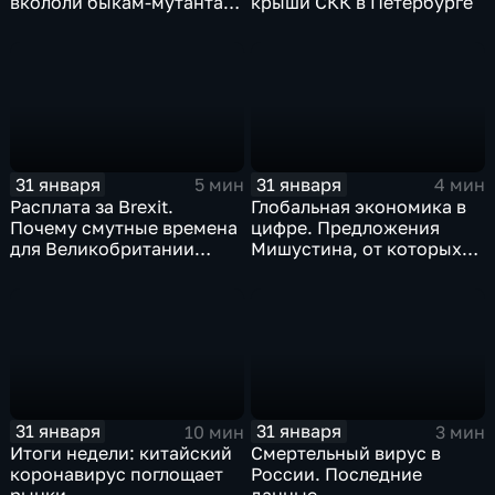
вкололи быкам-мутантам,
крыши СКК в Петербурге
когда рухнет доллар и
почему месть Китая
станет страшнее вируса
31 января
31 января
5 мин
4 мин
Расплата за Brexit.
Глобальная экономика в
Почему смутные времена
цифре. Предложения
для Великобритании
Мишустина, от которых
только начинаются
ЕАЭС не сможет
отказаться
31 января
31 января
10 мин
3 мин
Итоги недели: китайский
Смертельный вирус в
коронавирус поглощает
России. Последние