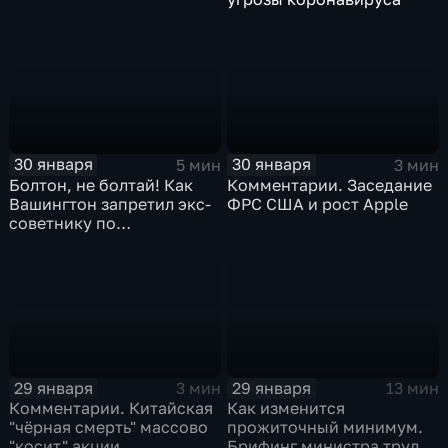
30 января
30 января
5 мин
3 мин
Болтон, не болтай! Как
Комментарии. Заседание
Вашингтон запретил экс-
ФРС США и рост Apple
советнику по
безопасности делиться
воспоминаниями
29 января
29 января
3 мин
13 мин
Комментарии. Китайская
Как изменится
"чёрная смерть" массово
прожиточный минимум.
"косит" акции
Брифинг министра труда