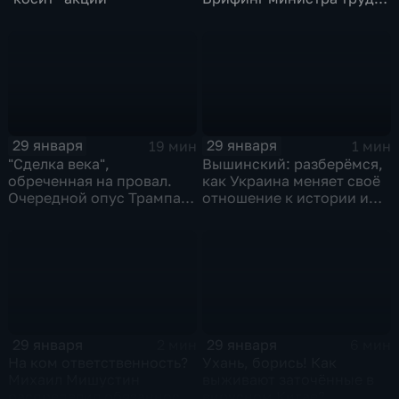
и соцзащиты Антона
Котякова
29 января
29 января
19 мин
1 мин
"Сделка века",
Вышинский: разберёмся,
обреченная на провал.
как Украина меняет своё
Очередной опус Трампа.
отношение к истории и
Жанр: политическая
почему
фантастика
29 января
29 января
2 мин
6 мин
На ком ответственность?
Ухань, борись! Как
Михаил Мишустин
выживают заточённые в
распределил обязанности
вирусном Китае?