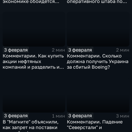
экономике обойдётся
оперативного штаба по
изоляция Поднебесной
борьбе с коронавирусом
3 февраля
3 февраля
2 мин
2 мин
Комментарии. Как купить
Комментарии. Сколько
акции нефтяных
должна получить Украина
компаний и разделить их
за сбитый Boeing?
доход
3 февраля
3 февраля
1 мин
3 мин
В "Магните" объяснили,
Комментарии. Падение
как запрет на поставки
"Северстали" и