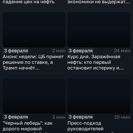
падение цен на нефть
экономики не выдержат
удар
3 февраля
3 февраля
2 мин
24 мин
Анонс недели: ЦБ примет
Курс дня. Заражённая
решение по ставке, а
нефть: кто первый
Трамп начнёт
остановит истерику и
предвыборную гонку
почему ОПЕК лучше не
вмешиваться
3 февраля
3 февраля
3 мин
19 мин
"Черный лебедь": как
Пресс-подход
дорого мировой
руководителей