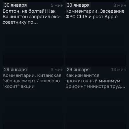
30 января
30 января
5 мин
3 мин
Болтон, не болтай! Как
Комментарии. Заседание
Вашингтон запретил экс-
ФРС США и рост Apple
советнику по
безопасности делиться
воспоминаниями
29 января
29 января
3 мин
13 мин
Комментарии. Китайская
Как изменится
"чёрная смерть" массово
прожиточный минимум.
"косит" акции
Брифинг министра труда
и соцзащиты Антона
Котякова