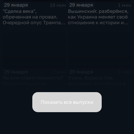
29 января
29 января
19 мин
1 мин
"Сделка века",
Вышинский: разберёмся,
обреченная на провал.
как Украина меняет своё
Очередной опус Трампа.
отношение к истории и
Жанр: политическая
почему
фантастика
29 января
29 января
2 мин
6 мин
На ком ответственность?
Ухань, борись! Как
Михаил Мишустин
выживают заточённые в
распределил обязанности
вирусном Китае?
вице-премьеров
Показать все выпуски