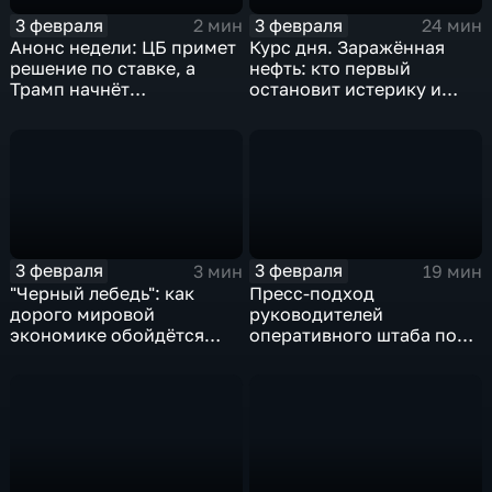
3 февраля
3 февраля
2 мин
24 мин
Анонс недели: ЦБ примет
Курс дня. Заражённая
решение по ставке, а
нефть: кто первый
Трамп начнёт
остановит истерику и
предвыборную гонку
почему ОПЕК лучше не
вмешиваться
3 февраля
3 февраля
3 мин
19 мин
"Черный лебедь": как
Пресс-подход
дорого мировой
руководителей
экономике обойдётся
оперативного штаба по
изоляция Поднебесной
борьбе с коронавирусом