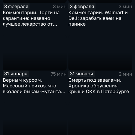
3 февраля
3 февраля
3 мин
3 мин
Комментарии. Торги на
Комментарии. Walmart и
карантине: названо
Dell: зарабатываем на
лучшее лекарство от
панике
коррекции
31 января
31 января
75 мин
2 мин
Верным курсом.
Смерть под завалами.
Массовый психоз: что
Хроника обрушения
вкололи быкам-мутантам,
крыши СКК в Петербурге
когда рухнет доллар и
почему месть Китая
станет страшнее вируса