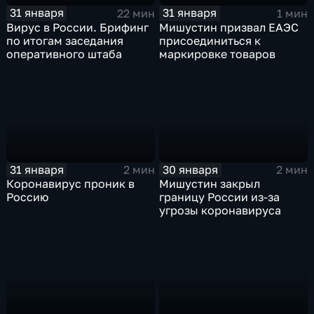
31 января
31 января
22 мин
1 мин
Вирус в России. Брифинг
Мишустин призвал ЕАЭС
по итогам заседания
присоединиться к
оперативного штаба
маркировке товаров
31 января
30 января
2 мин
2 мин
Коронавирус проник в
Мишустин закрыл
Россию
границу России из-за
угрозы коронавируса