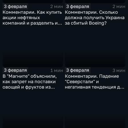
3 февраля
3 февраля
2 мин
2 мин
Комментарии. Как купить
Комментарии. Сколько
акции нефтяных
должна получить Украина
компаний и разделить их
за сбитый Boeing?
доход
3 февраля
3 февраля
1 мин
3 мин
В "Магните" объяснили,
Комментарии. Падение
как запрет на поставки
"Северстали" и
овощей и фруктов из
негативная тенденция для
Китая отразится на ценах
бизнеса Apple