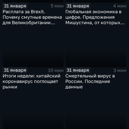
31 января
31 января
5 мин
4 мин
Расплата за Brexit.
Глобальная экономика в
Почему смутные времена
цифре. Предложения
для Великобритании
Мишустина, от которых
только начинаются
ЕАЭС не сможет
отказаться
31 января
31 января
10 мин
3 мин
Итоги недели: китайский
Смертельный вирус в
коронавирус поглощает
России. Последние
рынки
данные