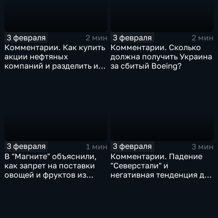
3 февраля
3 февраля
2 мин
2 мин
Комментарии. Как купить
Комментарии. Сколько
акции нефтяных
должна получить Украина
компаний и разделить их
за сбитый Boeing?
доход
3 февраля
3 февраля
1 мин
3 мин
В "Магните" объяснили,
Комментарии. Падение
как запрет на поставки
"Северстали" и
овощей и фруктов из
негативная тенденция для
Китая отразится на ценах
бизнеса Apple