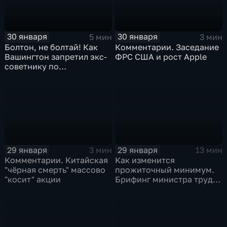
30 января
30 января
5 мин
3 мин
Болтон, не болтай! Как
Комментарии. Заседание
Вашингтон запретил экс-
ФРС США и рост Apple
советнику по
безопасности делиться
воспоминаниями
29 января
29 января
3 мин
13 мин
Комментарии. Китайская
Как изменится
"чёрная смерть" массово
прожиточный минимум.
"косит" акции
Брифинг министра труда
и соцзащиты Антона
Котякова