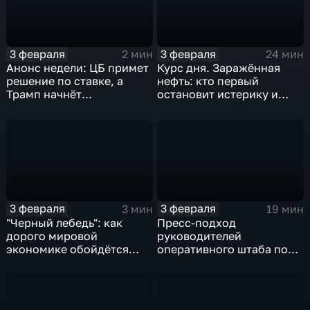
3 февраля
3 февраля
2 мин
24 мин
Анонс недели: ЦБ примет
Курс дня. Заражённая
решение по ставке, а
нефть: кто первый
Трамп начнёт
остановит истерику и
предвыборную гонку
почему ОПЕК лучше не
вмешиваться
3 февраля
3 февраля
3 мин
19 мин
"Черный лебедь": как
Пресс-подход
дорого мировой
руководителей
экономике обойдётся
оперативного штаба по
изоляция Поднебесной
борьбе с коронавирусом