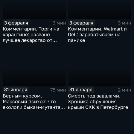
3 февраля
3 февраля
3 мин
3 мин
Комментарии. Торги на
Комментарии. Walmart и
карантине: названо
Dell: зарабатываем на
лучшее лекарство от
панике
коррекции
31 января
31 января
75 мин
2 мин
Верным курсом.
Смерть под завалами.
Массовый психоз: что
Хроника обрушения
вкололи быкам-мутантам,
крыши СКК в Петербурге
когда рухнет доллар и
почему месть Китая
станет страшнее вируса