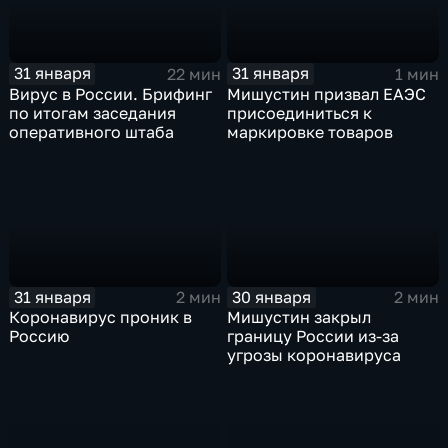
31 января
31 января
22 мин
1 мин
Вирус в России. Брифинг
Мишустин призвал ЕАЭС
по итогам заседания
присоединиться к
оперативного штаба
маркировке товаров
31 января
30 января
2 мин
2 мин
Коронавирус проник в
Мишустин закрыл
Россию
границу России из-за
угрозы коронавируса