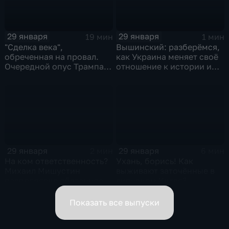
29 января
29 января
19 мин
1 мин
"Сделка века",
Вышинский: разберёмся,
обреченная на провал.
как Украина меняет своё
Очередной опус Трампа.
отношение к истории и
Жанр: политическая
почему
фантастика
29 января
29 января
2 мин
6 мин
На ком ответственность?
Ухань, борись! Как
Михаил Мишустин
выживают заточённые в
распределил обязанности
вирусном Китае?
вице-премьеров
Показать все выпуски