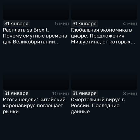
31 января
31 января
5 мин
4 мин
Расплата за Brexit.
Глобальная экономика в
Почему смутные времена
цифре. Предложения
для Великобритании
Мишустина, от которых
только начинаются
ЕАЭС не сможет
отказаться
31 января
31 января
10 мин
3 мин
Итоги недели: китайский
Смертельный вирус в
коронавирус поглощает
России. Последние
рынки
данные