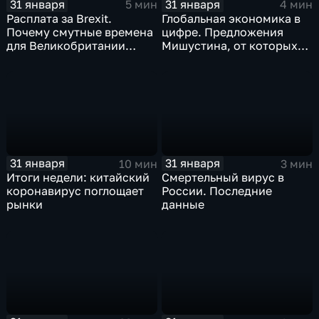
31 января
31 января
5 мин
4 мин
Расплата за Brexit.
Глобальная экономика в
Почему смутные времена
цифре. Предложения
для Великобритании
Мишустина, от которых
только начинаются
ЕАЭС не сможет
отказаться
31 января
31 января
10 мин
3 мин
Итоги недели: китайский
Смертельный вирус в
коронавирус поглощает
России. Последние
рынки
данные