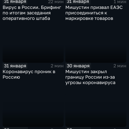
31 января
31 января
22 мин
1 мин
Вирус в России. Брифинг
Мишустин призвал ЕАЭС
по итогам заседания
присоединиться к
оперативного штаба
маркировке товаров
31 января
30 января
2 мин
2 мин
Коронавирус проник в
Мишустин закрыл
Россию
границу России из-за
угрозы коронавируса