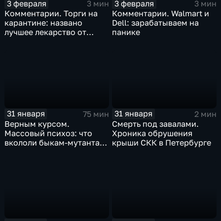
3 февраля
3 февраля
3 мин
3 мин
Комментарии. Торги на
Комментарии. Walmart и
карантине: названо
Dell: зарабатываем на
лучшее лекарство от
панике
коррекции
31 января
31 января
75 мин
2 мин
Верным курсом.
Смерть под завалами.
Массовый психоз: что
Хроника обрушения
вкололи быкам-мутантам,
крыши СКК в Петербурге
когда рухнет доллар и
почему месть Китая
станет страшнее вируса