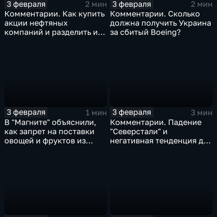
3 февраля
3 февраля
2 мин
2 мин
Комментарии. Как купить
Комментарии. Сколько
акции нефтяных
должна получить Украина
компаний и разделить их
за сбитый Boeing?
доход
3 февраля
3 февраля
1 мин
3 мин
В "Магните" объяснили,
Комментарии. Падение
как запрет на поставки
"Северстали" и
овощей и фруктов из
негативная тенденция для
Китая отразится на ценах
бизнеса Apple