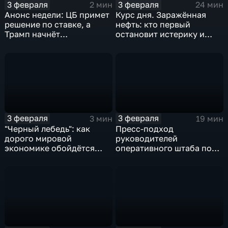
3 февраля
3 февраля
2 мин
24 мин
Анонс недели: ЦБ примет
Курс дня. Заражённая
решение по ставке, а
нефть: кто первый
Трамп начнёт
остановит истерику и
предвыборную гонку
почему ОПЕК лучше не
вмешиваться
3 февраля
3 февраля
3 мин
19 мин
"Черный лебедь": как
Пресс-подход
дорого мировой
руководителей
экономике обойдётся
оперативного штаба по
изоляция Поднебесной
борьбе с коронавирусом