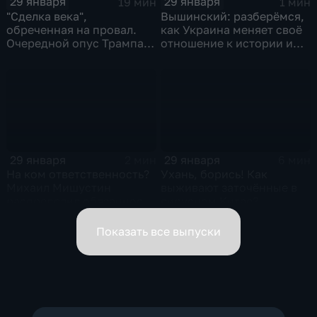
29 января
29 января
19 мин
1 мин
"Сделка века",
Вышинский: разберёмся,
обреченная на провал.
как Украина меняет своё
Очередной опус Трампа.
отношение к истории и
Жанр: политическая
почему
фантастика
29 января
29 января
2 мин
6 мин
На ком ответственность?
Ухань, борись! Как
Михаил Мишустин
выживают заточённые в
распределил обязанности
вирусном Китае?
вице-премьеров
Показать все выпуски