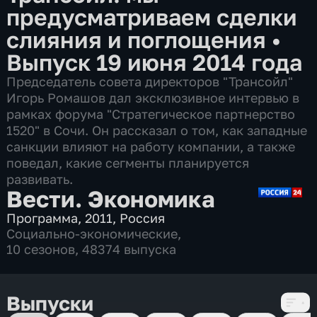
предусматриваем сделки
слияния и поглощения
•
Выпуск 19 июня 2014 года
Председатель совета директоров "Трансойл"
Игорь Ромашов дал эксклюзивное интервью в
рамках форума "Стратегическое партнерство
1520" в Сочи. Он рассказал о том, как западные
санкции влияют на работу компании, а также
поведал, какие сегменты планируется
развивать.
Вести. Экономика
Программа
,
2011
,
Россия
Социально-экономические
,
10 сезонов, 48374 выпуска
Выпуски