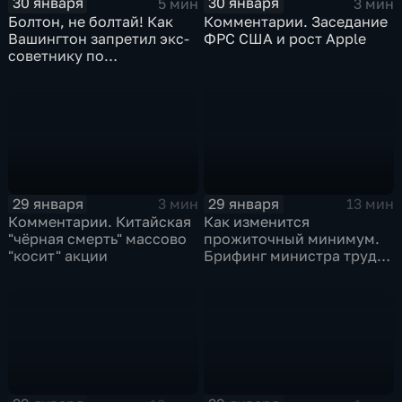
30 января
30 января
5 мин
3 мин
Болтон, не болтай! Как
Комментарии. Заседание
Вашингтон запретил экс-
ФРС США и рост Apple
советнику по
безопасности делиться
воспоминаниями
29 января
29 января
3 мин
13 мин
Комментарии. Китайская
Как изменится
"чёрная смерть" массово
прожиточный минимум.
"косит" акции
Брифинг министра труда
и соцзащиты Антона
Котякова