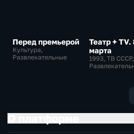
Перед премьерой
Театр + TV. 
Культура,
марта
Развлекательные
1993
, ТВ СССР
Развлекатель
общество
О платформе