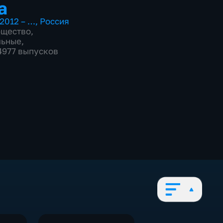
а
2012 – …
,
Россия
бщество
,
льные
,
 4977 выпусков