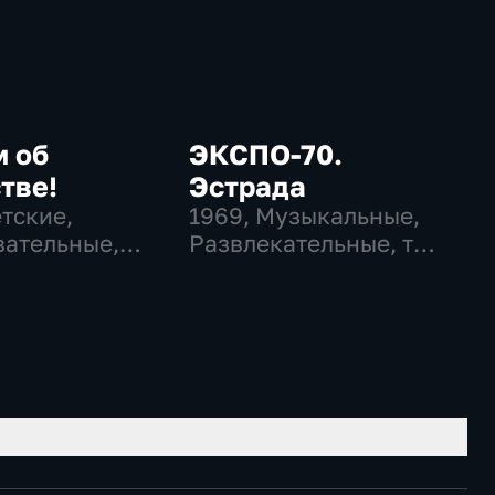
м об
ЭКСПО-70.
тве!
Эстрада
етские,
1969
, Музыкальные,
ательные,
Развлекательные, тВ
ательные
СССР