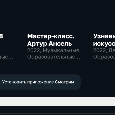
8
Мастер-класс.
Узнае
Артур Ансель
искусс
,
2022
, Музыкальные,
2022
, Д
ные,
Образовательные,
Образов
развлекательные
развлек
Установить приложение Смотрим