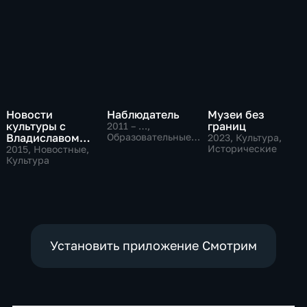
Новости
Наблюдатель
Музеи без
культуры с
границ
2011 – …
,
Владиславом
Образовательные,
2023
, Культура,
Культура
Флярковским
Исторические
2015
, Новостные,
Культура
Установить приложение Смотрим