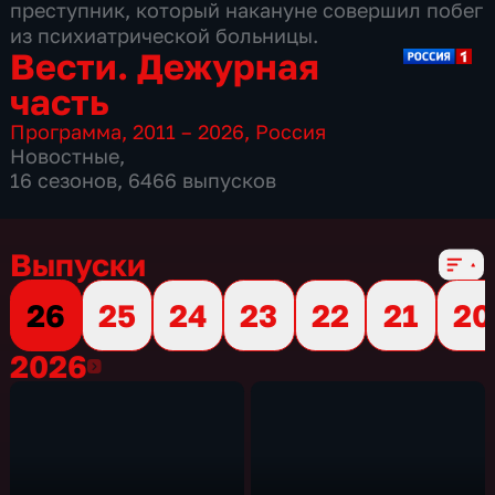
преступник, который накануне совершил побег
из психиатрической больницы.
Вести. Дежурная
часть
Программа
,
2011 – 2026
,
Россия
Новостные
,
16 сезонов, 6466 выпусков
Выпуски
26
25
24
23
22
21
20
2026
2026