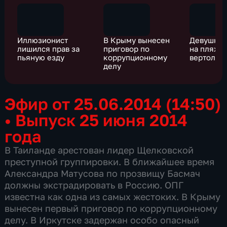
Иллюзионист
В Крыму вынесен
Девушку 
лишился прав за
приговор по
на пляж н
пьяную езду
коррупционному
вертолет
делу
Эфир от 25.06.2014 (14:50)
•
Выпуск 25 июня 2014
года
В Таиланде арестован лидер Щелковской
преступной группировки. В ближайшее время
Александра Матусова по прозвищу Басмач
должны экстрадировать в Россию. ОПГ
известна как одна из самых жестоких. В Крыму
вынесен первый приговор по коррупционному
делу. В Иркутске задержан особо опасный