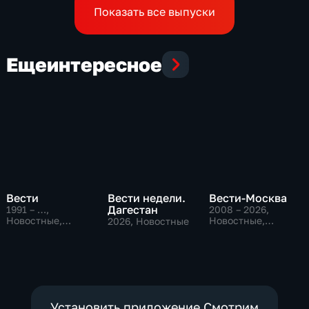
Показать все выпуски
Еще
интересное
Вести
Вести недели.
Вести-Москва
Дагестан
1991 – …
,
2008 – 2026
,
Новостные,
Новостные,
2026
, Новостные
Общественно-
Общественно-
политические,
политические,
социально-
социально-
экономические
экономические
Установить приложение Смотрим