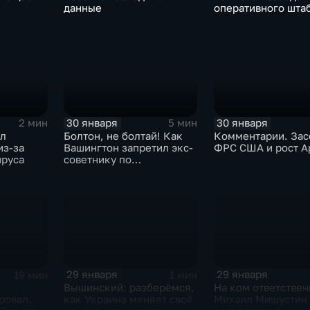
данные
оперативного шта
30 января
30 января
2 мин
5 мин
ыл
Болтон, не болтай! Как
Комментарии. Зас
из-за
Вашингтон запретил экс-
ФРС США и рост A
ируса
советнику по
безопасности делиться
воспоминаниями
29 января
29 января
19 мин
1 мин
Вышинский: разберёмся,
На ком ответствен
ровал.
как Украина меняет своё
Михаил Мишустин