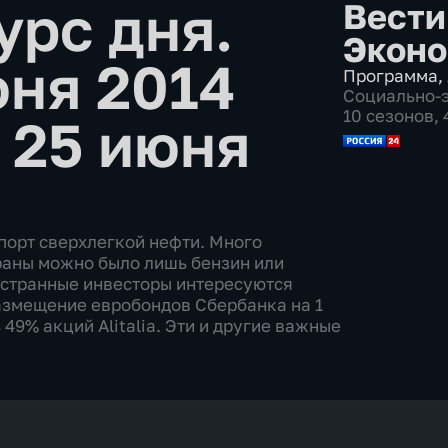
урс дня.
Вести
Эконо
юня 2014
Программа
,
Социально-
10 сезонов,
 25 июня
порт сверхлегкой нефти. Много
раны можно было лишь бензин или
остранные инвесторы интересуются
азмещение евробондов Сбербанка на 1
 49% акций Alitalia. Эти и другие важные