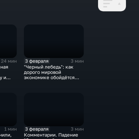
3 февраля
24 мин
3 мин
нная
"Черный лебедь": как
дорого мировой
у и
экономике обойдётся
е не
изоляция Поднебесной
3 февраля
1 мин
3 мин
нили,
Комментарии. Падение