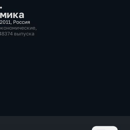
.
мика
2011
,
Россия
экономические
,
 48374 выпуска