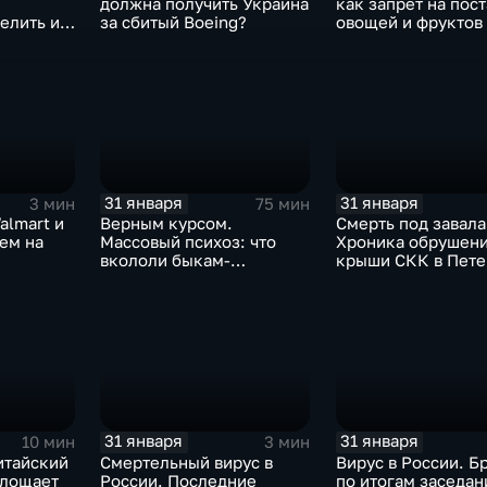
должна получить Украина
как запрет на пос
елить их
за сбитый Boeing?
овощей и фруктов
Китая отразится н
31 января
31 января
3 мин
75 мин
almart и
Верным курсом.
Смерть под завала
аем на
Массовый психоз: что
Хроника обрушен
вкололи быкам-
крыши СКК в Пете
мутантам, когда рухнет
доллар и почему месть
Китая станет страшнее
вируса
31 января
31 января
10 мин
3 мин
итайский
Смертельный вирус в
Вирус в России. Б
глощает
России. Последние
по итогам заседан