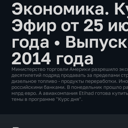
Экономика. К
Эфир от 25 и
года
•
Выпуск
2014 года
Министерство торговли Америки разрешило экс
десятилетий подряд продавать за пределами ст
дизельное топливо - продукты переработки. Ин
российскими банками. В понедельник прошло р
млрд евро. А авиакомпания Etihad готова купить
темы в программе "Курс дня".