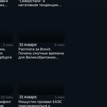
тавки
"Северстали" и
 из
негативная тенденция
а ценах
для бизнеса Apple
31 января
2 мин
5 мин
ми.
Расплата за Brexit.
ия
Почему смутные времена
рбурге
для Великобритании
только начинаются
31 января
22 мин
1 мин
рифинг
Мишустин призвал ЕАЭС
ия
присоединиться к