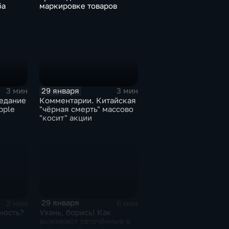
ба
маркировке товаров
29 января
3 мин
3 мин
едание
Комментарии. Китайская
pple
"чёрная смерть" массово
"косит" акции
29 января
2 мин
6 мин
ность?
Ухань, борись! Как
выживают заточённые в