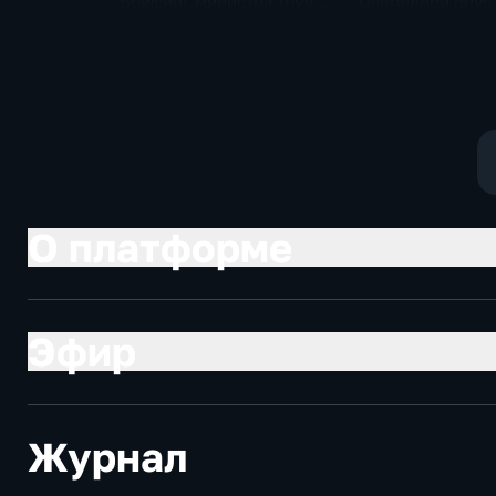
Брифинг министра труда
Очередной опус
и соцзащиты Антона
Жанр: политиче
Котякова
фантастика
О платформе
Эфир
Журнал