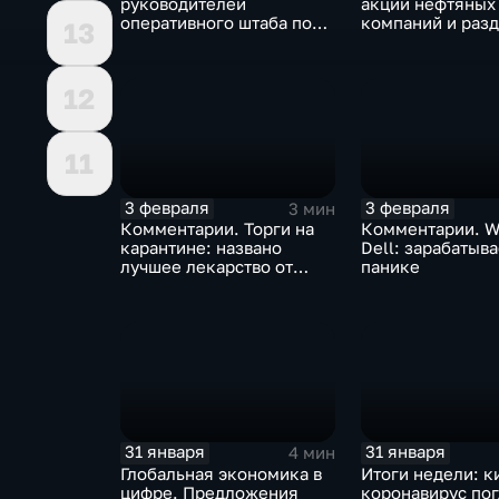
руководителей
акции нефтяных
оперативного штаба по
компаний и разд
13
борьбе с коронавирусом
доход
12
11
3 февраля
3 февраля
3 мин
Комментарии. Торги на
Комментарии. W
карантине: названо
Dell: зарабатыв
лучшее лекарство от
панике
коррекции
31 января
31 января
4 мин
Глобальная экономика в
Итоги недели: к
цифре. Предложения
коронавирус по