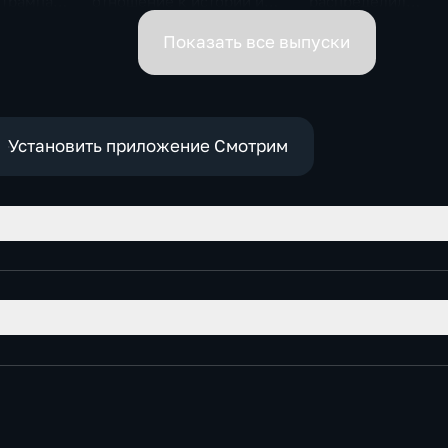
 Трампа.
отношение к истории и
распределил
ская
почему
обязанности вице-
премьеров
Показать все выпуски
Установить приложение Смотрим