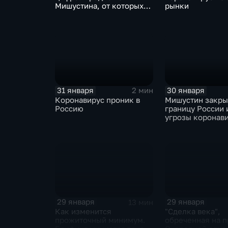
Мишустина, от которых
рынки
ЕАЭС не сможет
отказаться
31 января
30 января
2 мин
Коронавирус проник в
Мишустин закр
Россию
границу России 
угрозы коронав
29 января
29 января
13 мин
Как изменится
"Сделка века",
прожиточный минимум.
обреченная на п