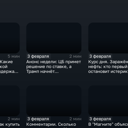
3 февраля
3 февраля
5 мин
2 мин
 Какие
Анонс недели: ЦБ примет
Курс дня. Заражё
ской
решение по ставке, а
нефть: кто первый
ыдержат
Трамп начнёт
остановит истерик
предвыборную гонку
почему ОПЕК лучш
вмешиваться
3 февраля
3 февраля
2 мин
2 мин
ак купить
Комментарии. Сколько
В "Магните" объяс