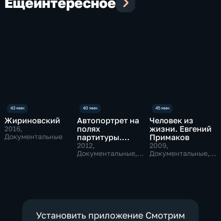
Еще
интересное
Жириновский
Автопортрет на
Человек из
полях
жизни. Евгений
2016
,
Документальные
партитуры.
Примаков
Юрий
2012
,
2009
,
Темирканов
Документальные,
Документальные,
Биографии,
Исторические
музыкальные
Установить приложение Смотрим