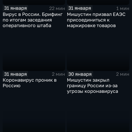
31 января
31 января
22 мин
1 мин
Вирус в России. Брифинг
Мишустин призвал ЕАЭС
по итогам заседания
присоединиться к
оперативного штаба
маркировке товаров
31 января
30 января
2 мин
2 мин
Коронавирус проник в
Мишустин закрыл
Россию
границу России из-за
угрозы коронавируса