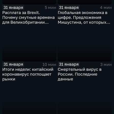
31 января
31 января
5 мин
4 мин
Расплата за Brexit.
Глобальная экономика в
Почему смутные времена
цифре. Предложения
для Великобритании
Мишустина, от которых
только начинаются
ЕАЭС не сможет
отказаться
31 января
31 января
10 мин
3 мин
Итоги недели: китайский
Смертельный вирус в
коронавирус поглощает
России. Последние
рынки
данные