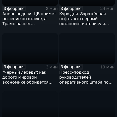
3 февраля
3 февраля
2 мин
24 мин
Анонс недели: ЦБ примет
Курс дня. Заражённая
решение по ставке, а
нефть: кто первый
Трамп начнёт
остановит истерику и
предвыборную гонку
почему ОПЕК лучше не
вмешиваться
3 февраля
3 февраля
3 мин
19 мин
"Черный лебедь": как
Пресс-подход
дорого мировой
руководителей
экономике обойдётся
оперативного штаба по
изоляция Поднебесной
борьбе с коронавирусом