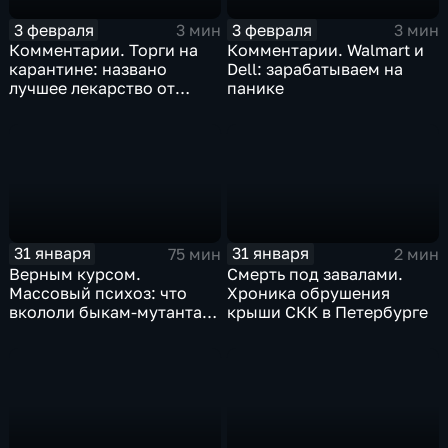
3 февраля
3 февраля
3 мин
3 мин
Комментарии. Торги на
Комментарии. Walmart и
карантине: названо
Dell: зарабатываем на
лучшее лекарство от
панике
коррекции
31 января
31 января
75 мин
2 мин
Верным курсом.
Смерть под завалами.
Массовый психоз: что
Хроника обрушения
вкололи быкам-мутантам,
крыши СКК в Петербурге
когда рухнет доллар и
почему месть Китая
станет страшнее вируса