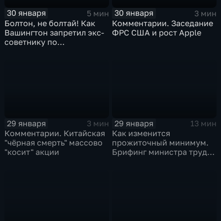
30 января
30 января
5 мин
3 мин
Болтон, не болтай! Как
Комментарии. Заседание
Вашингтон запретил экс-
ФРС США и рост Apple
советнику по
безопасности делиться
воспоминаниями
29 января
29 января
3 мин
13 мин
Комментарии. Китайская
Как изменится
"чёрная смерть" массово
прожиточный минимум.
"косит" акции
Брифинг министра труда
и соцзащиты Антона
Котякова