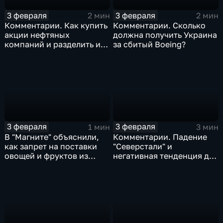
3 февраля
3 февраля
2 мин
2 мин
Комментарии. Как купить
Комментарии. Сколько
акции нефтяных
должна получить Украина
компаний и разделить их
за сбитый Boeing?
доход
3 февраля
3 февраля
1 мин
3 мин
В "Магните" объяснили,
Комментарии. Падение
как запрет на поставки
"Северстали" и
овощей и фруктов из
негативная тенденция для
Китая отразится на ценах
бизнеса Apple