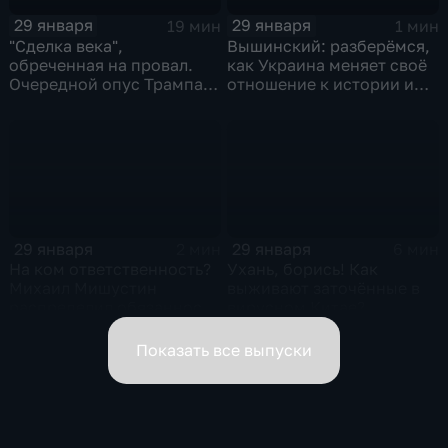
29 января
29 января
19 мин
1 мин
"Сделка века",
Вышинский: разберёмся,
обреченная на провал.
как Украина меняет своё
Очередной опус Трампа.
отношение к истории и
Жанр: политическая
почему
фантастика
29 января
29 января
2 мин
6 мин
На ком ответственность?
Ухань, борись! Как
Михаил Мишустин
выживают заточённые в
распределил обязанности
вирусном Китае?
вице-премьеров
Показать все выпуски