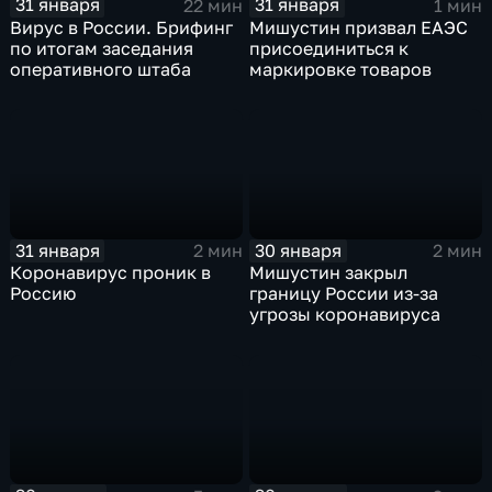
31 января
31 января
22 мин
1 мин
Вирус в России. Брифинг
Мишустин призвал ЕАЭС
по итогам заседания
присоединиться к
оперативного штаба
маркировке товаров
31 января
30 января
2 мин
2 мин
Коронавирус проник в
Мишустин закрыл
Россию
границу России из-за
угрозы коронавируса