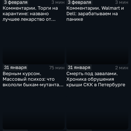
3 февраля
3 февраля
3 мин
3 мин
Комментарии. Торги на
Комментарии. Walmart и
карантине: названо
Dell: зарабатываем на
лучшее лекарство от
панике
коррекции
31 января
31 января
75 мин
2 мин
Верным курсом.
Смерть под завалами.
Массовый психоз: что
Хроника обрушения
вкололи быкам-мутантам,
крыши СКК в Петербурге
когда рухнет доллар и
почему месть Китая
станет страшнее вируса