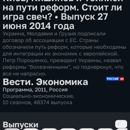
на пути реформ. Стоит ли
игра свеч?
•
Выпуск 27
июня 2014 года
Украина, Молдавия и Грузия подписали
договор об ассоциации с ЕС. Страны
обозначили путь реформ, которые необходимы
для интеграции их экономик с европейской.
Петр Порошенко, президент Украины, назвал
реформы "болезненными", но подчеркнул, что
все не напрасно.
Вести. Экономика
Программа
,
2011
,
Россия
Социально-экономические
,
10 сезонов, 48374 выпуска
Выпуски