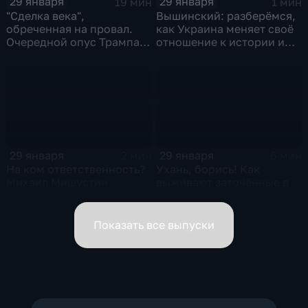
29 января
29 января
19 мин
1 мин
"Сделка века",
Вышинский: разберёмся,
обреченная на провал.
как Украина меняет своё
Очередной опус Трампа.
отношение к истории и
Жанр: политическая
почему
фантастика
29 января
29 января
2 мин
6 мин
На ком ответственность?
Ухань, борись! Как
Михаил Мишустин
выживают заточённые в
распределил обязанности
вирусном Китае?
вице-премьеров
Показать все выпуски