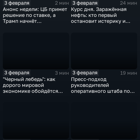
3 февраля
3 февраля
2 мин
24 мин
Анонс недели: ЦБ примет
Курс дня. Заражённая
решение по ставке, а
нефть: кто первый
Трамп начнёт
остановит истерику и
предвыборную гонку
почему ОПЕК лучше не
вмешиваться
3 февраля
3 февраля
3 мин
19 мин
"Черный лебедь": как
Пресс-подход
дорого мировой
руководителей
экономике обойдётся
оперативного штаба по
изоляция Поднебесной
борьбе с коронавирусом