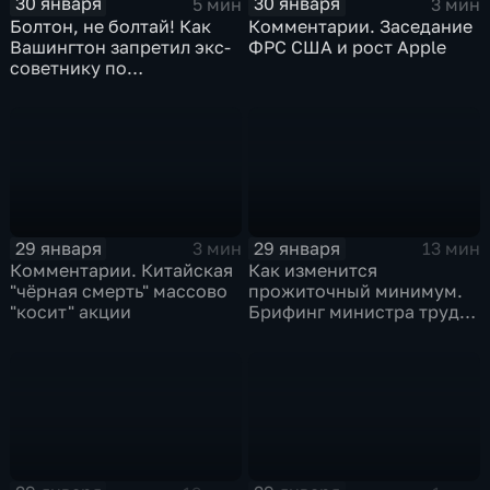
30 января
30 января
5 мин
3 мин
Болтон, не болтай! Как
Комментарии. Заседание
Вашингтон запретил экс-
ФРС США и рост Apple
советнику по
безопасности делиться
воспоминаниями
29 января
29 января
3 мин
13 мин
Комментарии. Китайская
Как изменится
"чёрная смерть" массово
прожиточный минимум.
"косит" акции
Брифинг министра труда
и соцзащиты Антона
Котякова