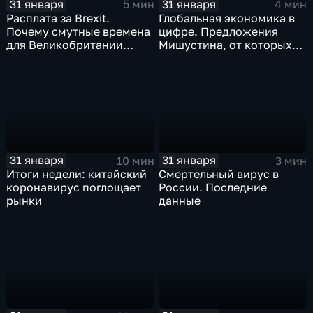
31 января
31 января
5 мин
4 мин
Расплата за Brexit.
Глобальная экономика в
Почему смутные времена
цифре. Предложения
для Великобритании
Мишустина, от которых
только начинаются
ЕАЭС не сможет
отказаться
31 января
31 января
10 мин
3 мин
Итоги недели: китайский
Смертельный вирус в
коронавирус поглощает
России. Последние
рынки
данные