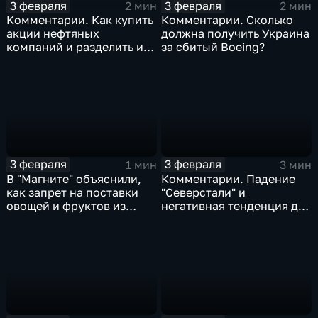
3 февраля
3 февраля
2 мин
2 мин
Комментарии. Как купить
Комментарии. Сколько
акции нефтяных
должна получить Украина
компаний и разделить их
за сбитый Boeing?
доход
3 февраля
3 февраля
1 мин
3 мин
В "Магните" объяснили,
Комментарии. Падение
как запрет на поставки
"Северстали" и
овощей и фруктов из
негативная тенденция для
Китая отразится на ценах
бизнеса Apple