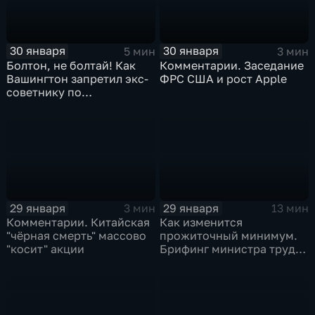
30 января
30 января
5 мин
3 мин
Болтон, не болтай! Как
Комментарии. Заседание
Вашингтон запретил экс-
ФРС США и рост Apple
советнику по
безопасности делиться
воспоминаниями
29 января
29 января
3 мин
13 мин
Комментарии. Китайская
Как изменится
"чёрная смерть" массово
прожиточный минимум.
"косит" акции
Брифинг министра труда
и соцзащиты Антона
Котякова