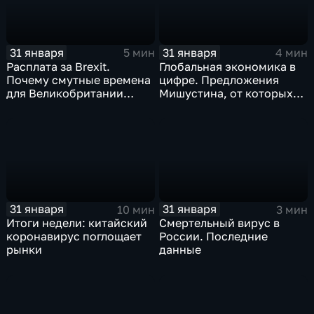
31 января
31 января
5 мин
4 мин
Расплата за Brexit.
Глобальная экономика в
Почему смутные времена
цифре. Предложения
для Великобритании
Мишустина, от которых
только начинаются
ЕАЭС не сможет
отказаться
31 января
31 января
10 мин
3 мин
Итоги недели: китайский
Смертельный вирус в
коронавирус поглощает
России. Последние
рынки
данные