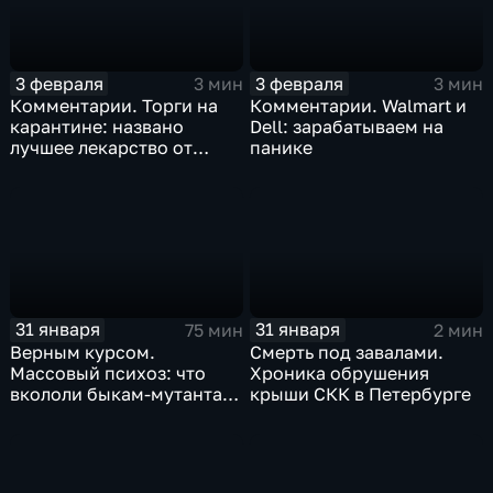
3 февраля
3 февраля
3 мин
3 мин
Комментарии. Торги на
Комментарии. Walmart и
карантине: названо
Dell: зарабатываем на
лучшее лекарство от
панике
коррекции
31 января
31 января
75 мин
2 мин
Верным курсом.
Смерть под завалами.
Массовый психоз: что
Хроника обрушения
вкололи быкам-мутантам,
крыши СКК в Петербурге
когда рухнет доллар и
почему месть Китая
станет страшнее вируса