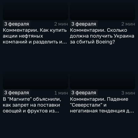
3 февраля
3 февраля
2 мин
2 мин
Комментарии. Как купить
Комментарии. Сколько
акции нефтяных
должна получить Украина
компаний и разделить их
за сбитый Boeing?
доход
3 февраля
3 февраля
1 мин
3 мин
В "Магните" объяснили,
Комментарии. Падение
как запрет на поставки
"Северстали" и
овощей и фруктов из
негативная тенденция для
Китая отразится на ценах
бизнеса Apple