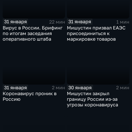
31 января
31 января
22 мин
1 мин
Вирус в России. Брифинг
Мишустин призвал ЕАЭС
по итогам заседания
присоединиться к
оперативного штаба
маркировке товаров
31 января
30 января
2 мин
2 мин
Коронавирус проник в
Мишустин закрыл
Россию
границу России из-за
угрозы коронавируса