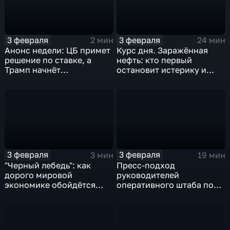
3 февраля
3 февраля
2 мин
24 мин
Анонс недели: ЦБ примет
Курс дня. Заражённая
решение по ставке, а
нефть: кто первый
Трамп начнёт
остановит истерику и
предвыборную гонку
почему ОПЕК лучше не
вмешиваться
3 февраля
3 февраля
3 мин
19 мин
"Черный лебедь": как
Пресс-подход
дорого мировой
руководителей
экономике обойдётся
оперативного штаба по
изоляция Поднебесной
борьбе с коронавирусом