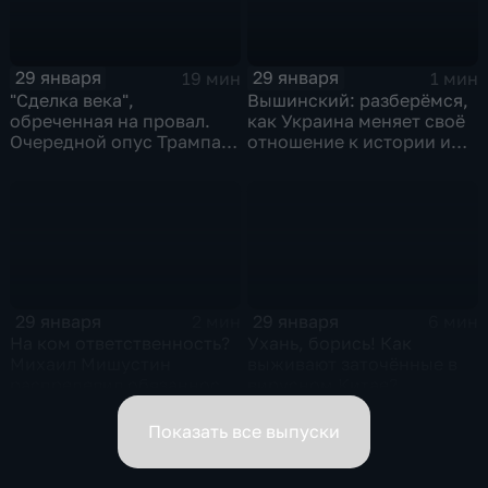
29 января
29 января
19 мин
1 мин
"Сделка века",
Вышинский: разберёмся,
обреченная на провал.
как Украина меняет своё
Очередной опус Трампа.
отношение к истории и
Жанр: политическая
почему
фантастика
29 января
29 января
2 мин
6 мин
На ком ответственность?
Ухань, борись! Как
Михаил Мишустин
выживают заточённые в
распределил обязанности
вирусном Китае?
вице-премьеров
Показать все выпуски