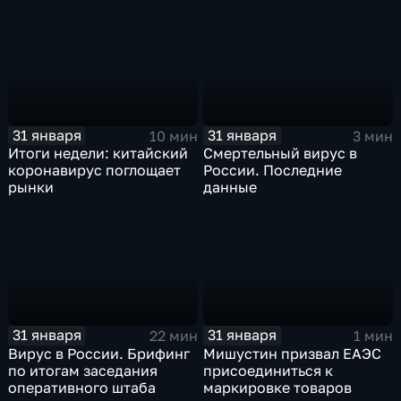
только начинаются
ЕАЭС не сможет
отказаться
31 января
31 января
10 мин
3 мин
Итоги недели: китайский
Смертельный вирус в
коронавирус поглощает
России. Последние
рынки
данные
31 января
31 января
22 мин
1 мин
Вирус в России. Брифинг
Мишустин призвал ЕАЭС
по итогам заседания
присоединиться к
оперативного штаба
маркировке товаров