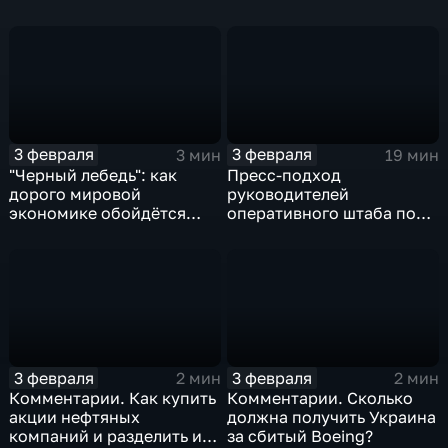
предвыборную гонку
почему ОПЕК лучше не
вмешиваться
3 февраля
3 февраля
3 мин
19 мин
"Черный лебедь": как
Пресс-подход
дорого мировой
руководителей
экономике обойдётся
оперативного штаба по
изоляция Поднебесной
борьбе с коронавирусом
3 февраля
3 февраля
2 мин
2 мин
Комментарии. Как купить
Комментарии. Сколько
акции нефтяных
должна получить Украина
компаний и разделить их
за сбитый Boeing?