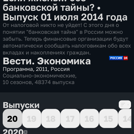
банковской тайны?
•
Выпуск 01 июля 2014 года
От налоговой никто не уйдет! С этого дня о
понятии "банковская тайна" в России можно
забыть. Теперь финансовые организации будут
автоматически сообщать налоговикам обо всех
вкладах и накоплениях граждан.
Вести. Экономика
Программа
,
2011
,
Россия
Социально-экономические
,
10 сезонов, 48374 выпуска
Выпуски
20
19
18
17
16
15
14
2020
2020