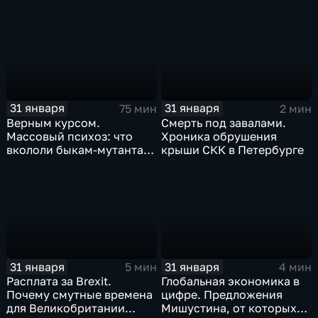
коррекции
31 января
31 января
75 мин
2 мин
Верным курсом.
Смерть под завалами.
Массовый психоз: что
Хроника обрушения
вкололи быкам-мутантам,
крыши СКК в Петербурге
когда рухнет доллар и
почему месть Китая
станет страшнее вируса
31 января
31 января
5 мин
4 мин
Расплата за Brexit.
Глобальная экономика в
Почему смутные времена
цифре. Предложения
для Великобритании
Мишустина, от которых