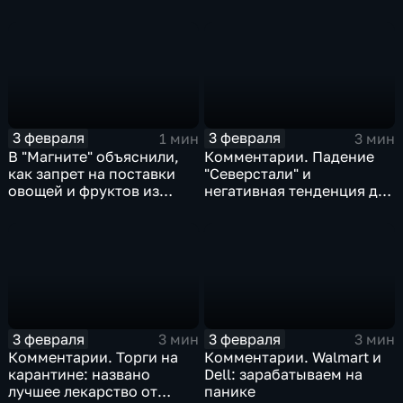
доход
3 февраля
3 февраля
1 мин
3 мин
В "Магните" объяснили,
Комментарии. Падение
как запрет на поставки
"Северстали" и
овощей и фруктов из
негативная тенденция для
Китая отразится на ценах
бизнеса Apple
3 февраля
3 февраля
3 мин
3 мин
Комментарии. Торги на
Комментарии. Walmart и
карантине: названо
Dell: зарабатываем на
лучшее лекарство от
панике