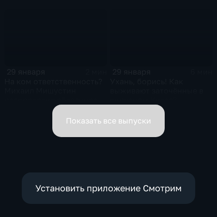
Жанр: политическая
почему
фантастика
29 января
29 января
2 мин
6 мин
На ком ответственность?
Ухань, борись! Как
Михаил Мишустин
выживают заточённые в
распределил обязанности
вирусном Китае?
вице-премьеров
Показать все выпуски
Установить приложение Смотрим