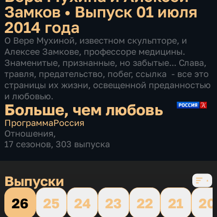
Замков
•
Выпуск 01 июля
2014 года
О Вере Мухиной, известном скульпторе, и
Алексее Замкове, профессоре медицины.
Знаменитые, признанные, но забытые... Слава,
травля, предательство, побег, ссылка - все это
страницы их жизни, освещенной преданностью
и любовью.
Больше, чем любовь
Программа
Россия
Отношения
,
17 сезонов, 303 выпуска
Выпуски
26
25
24
23
22
21
20