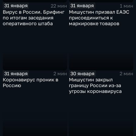
31 января
31 января
22 мин
1 мин
Вирус в России. Брифинг
Мишустин призвал ЕАЭС
по итогам заседания
присоединиться к
оперативного штаба
маркировке товаров
31 января
30 января
2 мин
2 мин
Коронавирус проник в
Мишустин закрыл
Россию
границу России из-за
угрозы коронавируса