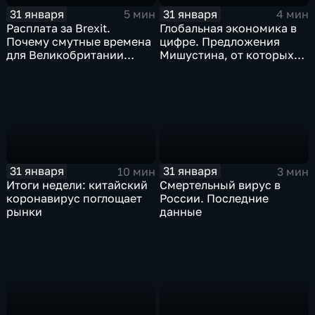
31 января
31 января
5 мин
4 мин
Расплата за Brexit.
Глобальная экономика в
Почему смутные времена
цифре. Предложения
для Великобритании
Мишустина, от которых
только начинаются
ЕАЭС не сможет
отказаться
31 января
31 января
10 мин
3 мин
Итоги недели: китайский
Смертельный вирус в
коронавирус поглощает
России. Последние
рынки
данные