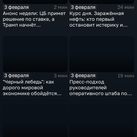
3 февраля
3 февраля
2 мин
24 мин
Анонс недели: ЦБ примет
Курс дня. Заражённая
решение по ставке, а
нефть: кто первый
Трамп начнёт
остановит истерику и
предвыборную гонку
почему ОПЕК лучше не
вмешиваться
3 февраля
3 февраля
3 мин
19 мин
"Черный лебедь": как
Пресс-подход
дорого мировой
руководителей
экономике обойдётся
оперативного штаба по
изоляция Поднебесной
борьбе с коронавирусом