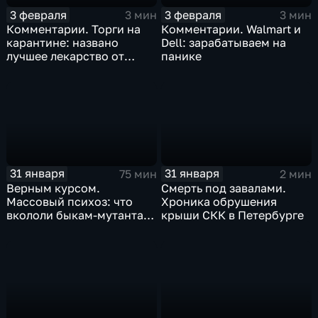
3 февраля
3 февраля
3 мин
3 мин
Комментарии. Торги на
Комментарии. Walmart и
карантине: названо
Dell: зарабатываем на
лучшее лекарство от
панике
коррекции
31 января
31 января
75 мин
2 мин
Верным курсом.
Смерть под завалами.
Массовый психоз: что
Хроника обрушения
вкололи быкам-мутантам,
крыши СКК в Петербурге
когда рухнет доллар и
почему месть Китая
станет страшнее вируса