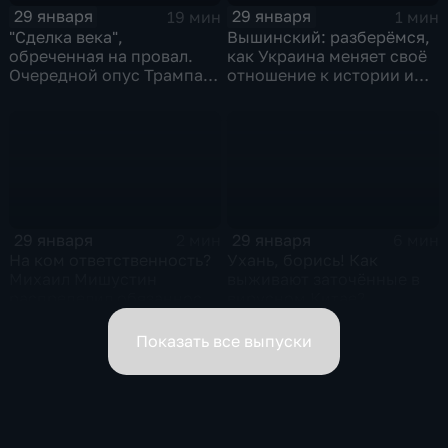
29 января
29 января
19 мин
1 мин
"Сделка века",
Вышинский: разберёмся,
обреченная на провал.
как Украина меняет своё
Очередной опус Трампа.
отношение к истории и
Жанр: политическая
почему
фантастика
29 января
29 января
2 мин
6 мин
На ком ответственность?
Ухань, борись! Как
Михаил Мишустин
выживают заточённые в
распределил обязанности
вирусном Китае?
вице-премьеров
Показать все выпуски