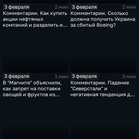
3 февраля
3 февраля
2 мин
2 мин
Комментарии. Как купить
Комментарии. Сколько
акции нефтяных
должна получить Украина
компаний и разделить их
за сбитый Boeing?
доход
3 февраля
3 февраля
1 мин
3 мин
В "Магните" объяснили,
Комментарии. Падение
как запрет на поставки
"Северстали" и
овощей и фруктов из
негативная тенденция для
Китая отразится на ценах
бизнеса Apple