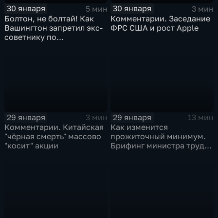
30 января
30 января
5 мин
3 мин
Болтон, не болтай! Как
Комментарии. Заседание
Вашингтон запретил экс-
ФРС США и рост Apple
советнику по
безопасности делиться
воспоминаниями
29 января
29 января
3 мин
13 мин
Комментарии. Китайская
Как изменится
"чёрная смерть" массово
прожиточный минимум.
"косит" акции
Брифинг министра труда
и соцзащиты Антона
Котякова