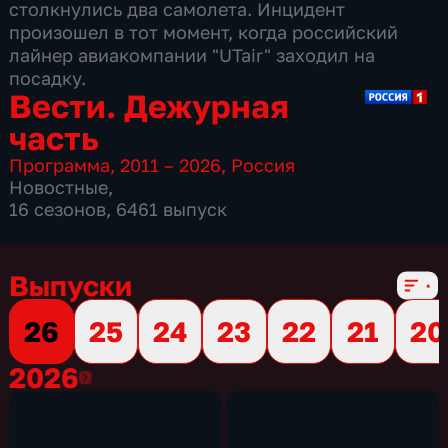
столкнулись два самолета. Инцидент
произошел в тот момент, когда российский
лайнер авиакомпании "UTair" заходил на
посадку.
Вести. Дежурная
часть
Программа
,
2011 – 2026
,
Россия
Новостные
,
16 сезонов, 6461 выпуск
Выпуски
26
25
24
23
22
21
20
2026
2026