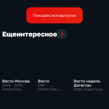
Эфир 18.07.2026
Эфир 17.07.2026 · 21:30
Показать все выпуски
Еще
интересное
Вести-Москва
Вести
Вести недели.
Дагестан
2008 – 2026
,
1991 – …
,
Новостные,
Новостные,
2026
, Новостные
Общественно-
Общественно-
политические,
политические,
социально-
социально-
экономические
экономические