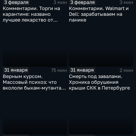
3 февраля
3 февраля
3 мин
3 мин
Комментарии. Торги на
Комментарии. Walmart и
карантине: названо
Dell: зарабатываем на
лучшее лекарство от
панике
коррекции
31 января
31 января
75 мин
2 мин
Верным курсом.
Смерть под завалами.
Массовый психоз: что
Хроника обрушения
вкололи быкам-мутантам,
крыши СКК в Петербурге
когда рухнет доллар и
почему месть Китая
станет страшнее вируса