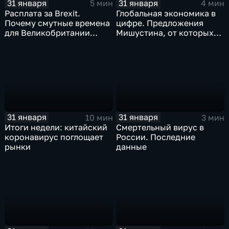
31 января
31 января
5 мин
4 мин
Расплата за Brexit.
Глобальная экономика в
Почему смутные времена
цифре. Предложения
для Великобритании
Мишустина, от которых
только начинаются
ЕАЭС не сможет
отказаться
31 января
31 января
10 мин
3 мин
Итоги недели: китайский
Смертельный вирус в
коронавирус поглощает
России. Последние
рынки
данные