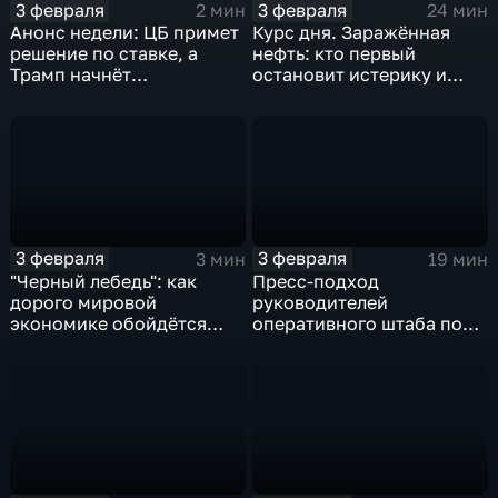
3 февраля
3 февраля
2 мин
24 мин
Анонс недели: ЦБ примет
Курс дня. Заражённая
решение по ставке, а
нефть: кто первый
Трамп начнёт
остановит истерику и
предвыборную гонку
почему ОПЕК лучше не
вмешиваться
3 февраля
3 февраля
3 мин
19 мин
"Черный лебедь": как
Пресс-подход
дорого мировой
руководителей
экономике обойдётся
оперативного штаба по
изоляция Поднебесной
борьбе с коронавирусом