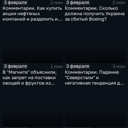
3 февраля
3 февраля
2 мин
2 мин
Комментарии. Как купить
Комментарии. Сколько
акции нефтяных
должна получить Украина
компаний и разделить их
за сбитый Boeing?
доход
3 февраля
3 февраля
1 мин
3 мин
В "Магните" объяснили,
Комментарии. Падение
как запрет на поставки
"Северстали" и
овощей и фруктов из
негативная тенденция для
Китая отразится на ценах
бизнеса Apple