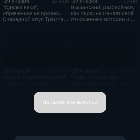
29 января
29 января
19 мин
1 мин
"Сделка века",
Вышинский: разберёмся,
обреченная на провал.
как Украина меняет своё
Очередной опус Трампа.
отношение к истории и
Жанр: политическая
почему
фантастика
29 января
29 января
2 мин
6 мин
На ком ответственность?
Ухань, борись! Как
Михаил Мишустин
выживают заточённые в
распределил обязанности
вирусном Китае?
вице-премьеров
Показать все выпуски