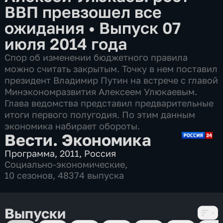
ВВП превзошел все
ожидания
•
Выпуск 07
июля 2014 года
Спор об изменении бюджетного правила
можно считать закрытым. Точку в нем поставил
президент Владимир Путин на встрече с главой
Минэкономразвития Алексеем Улюкаевым.
Глава ведомства представил предварительные
итоги первого полугодия. По этим данным
экономика набирает обороты.
Вести. Экономика
Программа
,
2011
,
Россия
Социально-экономические
,
10 сезонов, 48374 выпуска
Выпуски