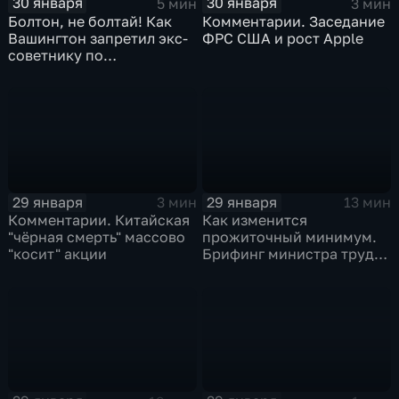
30 января
30 января
5 мин
3 мин
Болтон, не болтай! Как
Комментарии. Заседание
Вашингтон запретил экс-
ФРС США и рост Apple
советнику по
безопасности делиться
воспоминаниями
29 января
29 января
3 мин
13 мин
Комментарии. Китайская
Как изменится
"чёрная смерть" массово
прожиточный минимум.
"косит" акции
Брифинг министра труда
и соцзащиты Антона
Котякова