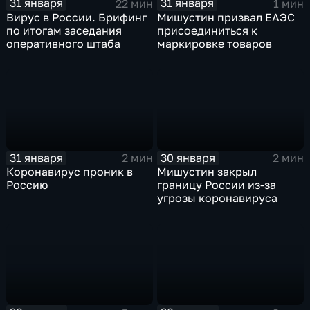
31 января
31 января
22 мин
1 мин
Вирус в России. Брифинг
Мишустин призвал ЕАЭС
по итогам заседания
присоединиться к
оперативного штаба
маркировке товаров
31 января
30 января
2 мин
2 мин
Коронавирус проник в
Мишустин закрыл
Россию
границу России из-за
угрозы коронавируса