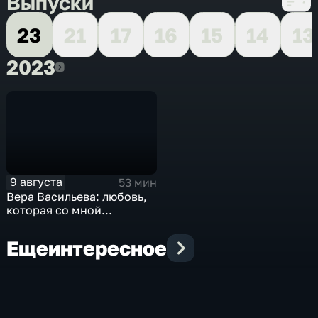
Выпуски
23
21
17
16
15
14
13
2023
2023
9 августа
53 мин
Вера Васильева: любовь,
которая со мной...
Еще
интересное