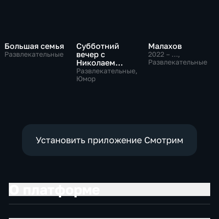
Большая семья
Субботний
Малахов
вечер с
Развлекательные
2022 – …
,
Николаем
Развлекательные
Басковым
Развлекательные,
Юмор
Установить приложение Смотрим
О платформе