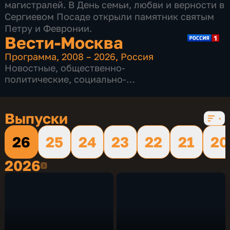
магистралей. В День семьи, любви и верности в
Сергиевом Посаде открыли памятник святым
Петру и Февронии.
Вести-Москва
Программа
,
2008 – 2026
,
Россия
Новостные
,
общественно-
политические
,
социально-
экономические
,
16 сезонов, 12229 выпусков
Выпуски
26
25
24
23
22
21
20
2026
2026