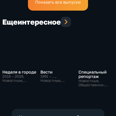
Показать все выпуски
Еще
интересное
Неделя в городе
Вести
Специальный
репортаж
2018 – 2026
,
1991 – …
,
Новостные,
Новостные,
Новостные,
Общество,
Общественно-
Общественно-
общественно-
политические,
политические,
политические
социально-
социально-
экономические
экономические