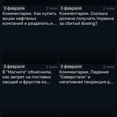
3 февраля
3 февраля
2 мин
2 мин
Комментарии. Как купить
Комментарии. Сколько
акции нефтяных
должна получить Украина
компаний и разделить их
за сбитый Boeing?
доход
3 февраля
3 февраля
1 мин
3 мин
В "Магните" объяснили,
Комментарии. Падение
как запрет на поставки
"Северстали" и
овощей и фруктов из
негативная тенденция для
Китая отразится на ценах
бизнеса Apple