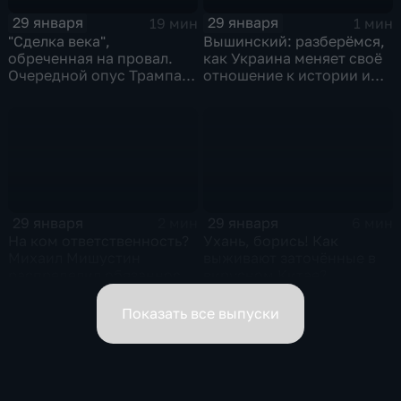
29 января
29 января
19 мин
1 мин
"Сделка века",
Вышинский: разберёмся,
обреченная на провал.
как Украина меняет своё
Очередной опус Трампа.
отношение к истории и
Жанр: политическая
почему
фантастика
29 января
29 января
2 мин
6 мин
На ком ответственность?
Ухань, борись! Как
Михаил Мишустин
выживают заточённые в
распределил обязанности
вирусном Китае?
вице-премьеров
Показать все выпуски