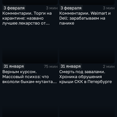
3 февраля
3 февраля
3 мин
3 мин
Комментарии. Торги на
Комментарии. Walmart и
карантине: названо
Dell: зарабатываем на
лучшее лекарство от
панике
коррекции
31 января
31 января
75 мин
2 мин
Верным курсом.
Смерть под завалами.
Массовый психоз: что
Хроника обрушения
вкололи быкам-мутантам,
крыши СКК в Петербурге
когда рухнет доллар и
почему месть Китая
станет страшнее вируса