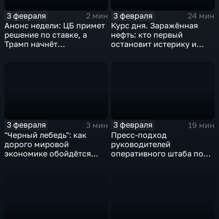
3 февраля
3 февраля
2 мин
24 мин
Анонс недели: ЦБ примет
Курс дня. Заражённая
решение по ставке, а
нефть: кто первый
Трамп начнёт
остановит истерику и
предвыборную гонку
почему ОПЕК лучше не
вмешиваться
3 февраля
3 февраля
3 мин
19 мин
"Черный лебедь": как
Пресс-подход
дорого мировой
руководителей
экономике обойдётся
оперативного штаба по
изоляция Поднебесной
борьбе с коронавирусом