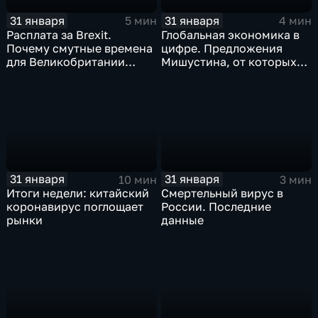
31 января
31 января
5 мин
4 мин
Расплата за Brexit.
Глобальная экономика в
Почему смутные времена
цифре. Предложения
для Великобритании
Мишустина, от которых
только начинаются
ЕАЭС не сможет
отказаться
31 января
31 января
10 мин
3 мин
Итоги недели: китайский
Смертельный вирус в
коронавирус поглощает
России. Последние
рынки
данные