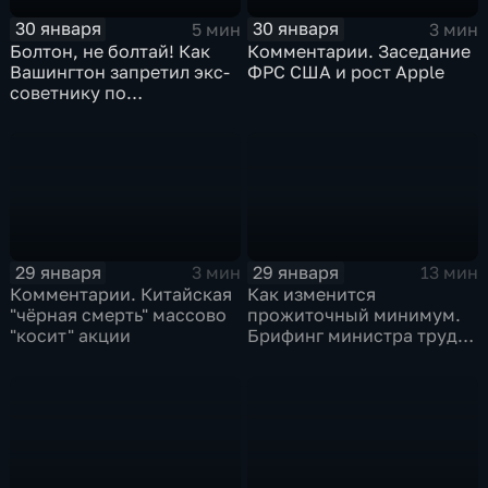
30 января
30 января
5 мин
3 мин
Болтон, не болтай! Как
Комментарии. Заседание
Вашингтон запретил экс-
ФРС США и рост Apple
советнику по
безопасности делиться
воспоминаниями
29 января
29 января
3 мин
13 мин
Комментарии. Китайская
Как изменится
"чёрная смерть" массово
прожиточный минимум.
"косит" акции
Брифинг министра труда
и соцзащиты Антона
Котякова