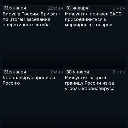
31 января
31 января
22 мин
1 мин
Вирус в России. Брифинг
Мишустин призвал ЕАЭС
по итогам заседания
присоединиться к
оперативного штаба
маркировке товаров
31 января
30 января
2 мин
2 мин
Коронавирус проник в
Мишустин закрыл
Россию
границу России из-за
угрозы коронавируса