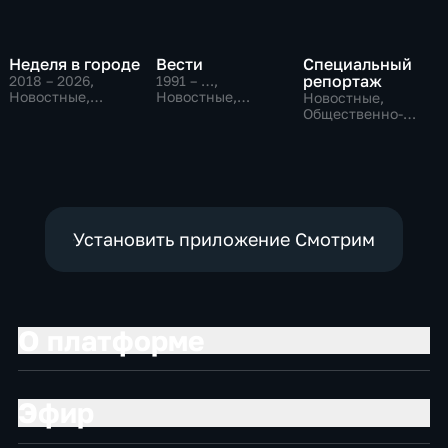
Неделя в городе
Вести
Специальный
репортаж
2018 – 2026
,
1991 – …
,
Новостные,
Новостные,
Новостные,
Общество,
Общественно-
Общественно-
общественно-
политические,
политические,
политические
социально-
социально-
экономические
экономические
Установить приложение Смотрим
О платформе
Эфир