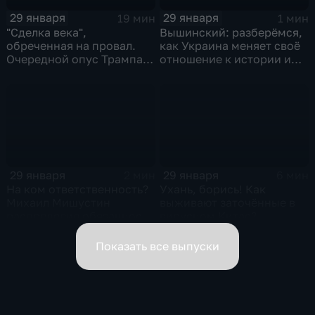
29 января
29 января
19 мин
1 мин
"Сделка века",
Вышинский: разберёмся,
обреченная на провал.
как Украина меняет своё
Очередной опус Трампа.
отношение к истории и
Жанр: политическая
почему
фантастика
29 января
29 января
2 мин
6 мин
На ком ответственность?
Ухань, борись! Как
Михаил Мишустин
выживают заточённые в
распределил обязанности
вирусном Китае?
вице-премьеров
Показать все выпуски