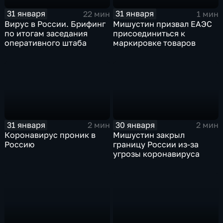
31 января
31 января
22 мин
1 мин
Вирус в России. Брифинг
Мишустин призвал ЕАЭС
по итогам заседания
присоединиться к
оперативного штаба
маркировке товаров
31 января
30 января
2 мин
2 мин
Коронавирус проник в
Мишустин закрыл
Россию
границу России из-за
угрозы коронавируса