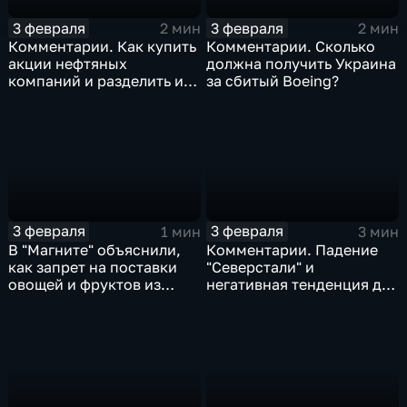
3 февраля
3 февраля
2 мин
2 мин
Комментарии. Как купить
Комментарии. Сколько
акции нефтяных
должна получить Украина
компаний и разделить их
за сбитый Boeing?
доход
3 февраля
3 февраля
1 мин
3 мин
В "Магните" объяснили,
Комментарии. Падение
как запрет на поставки
"Северстали" и
овощей и фруктов из
негативная тенденция для
Китая отразится на ценах
бизнеса Apple