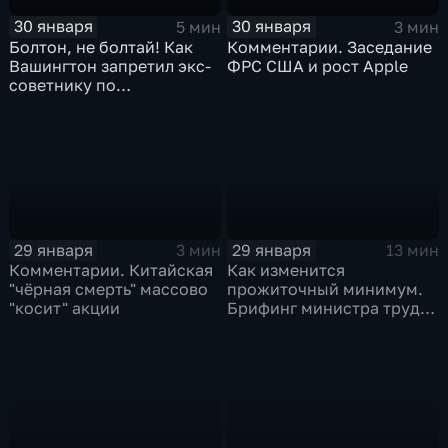
30 января
30 января
5 мин
3 мин
Болтон, не болтай! Как
Комментарии. Заседание
Вашингтон запретил экс-
ФРС США и рост Apple
советнику по
безопасности делиться
воспоминаниями
29 января
29 января
3 мин
13 мин
Комментарии. Китайская
Как изменится
"чёрная смерть" массово
прожиточный минимум.
"косит" акции
Брифинг министра труда
и соцзащиты Антона
Котякова