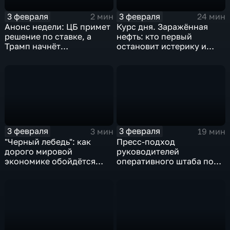
3 февраля
3 февраля
2 мин
24 мин
Анонс недели: ЦБ примет
Курс дня. Заражённая
решение по ставке, а
нефть: кто первый
Трамп начнёт
остановит истерику и
предвыборную гонку
почему ОПЕК лучше не
вмешиваться
3 февраля
3 февраля
3 мин
19 мин
"Черный лебедь": как
Пресс-подход
дорого мировой
руководителей
экономике обойдётся
оперативного штаба по
изоляция Поднебесной
борьбе с коронавирусом