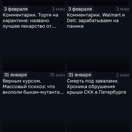
3 февраля
3 февраля
3 мин
3 мин
Комментарии. Торги на
Комментарии. Walmart и
карантине: названо
Dell: зарабатываем на
лучшее лекарство от
панике
коррекции
31 января
31 января
75 мин
2 мин
Верным курсом.
Смерть под завалами.
Массовый психоз: что
Хроника обрушения
вкололи быкам-мутантам,
крыши СКК в Петербурге
когда рухнет доллар и
почему месть Китая
станет страшнее вируса