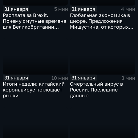
31 января
31 января
5 мин
4 мин
Расплата за Brexit.
Глобальная экономика в
Почему смутные времена
цифре. Предложения
для Великобритании
Мишустина, от которых
только начинаются
ЕАЭС не сможет
отказаться
31 января
31 января
10 мин
3 мин
Итоги недели: китайский
Смертельный вирус в
коронавирус поглощает
России. Последние
рынки
данные