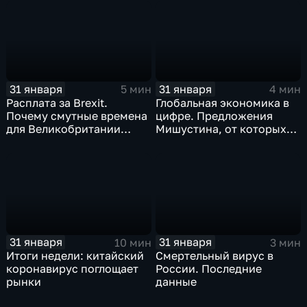
почему месть Китая
станет страшнее вируса
31 января
31 января
5 мин
4 мин
Расплата за Brexit.
Глобальная экономика в
Почему смутные времена
цифре. Предложения
для Великобритании
Мишустина, от которых
только начинаются
ЕАЭС не сможет
отказаться
31 января
31 января
10 мин
3 мин
Итоги недели: китайский
Смертельный вирус в
коронавирус поглощает
России. Последние
рынки
данные