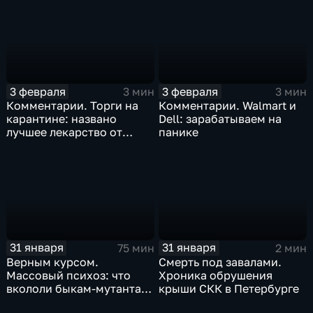
3 февраля
3 февраля
3 мин
3 мин
Комментарии. Торги на
Комментарии. Walmart и
карантине: названо
Dell: зарабатываем на
лучшее лекарство от
панике
коррекции
31 января
31 января
75 мин
2 мин
Верным курсом.
Смерть под завалами.
Массовый психоз: что
Хроника обрушения
вкололи быкам-мутантам,
крыши СКК в Петербурге
когда рухнет доллар и