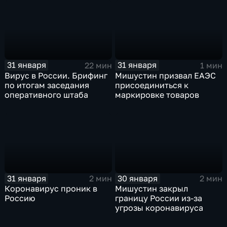
31 января
31 января
22 мин
1 мин
Вирус в России. Брифинг
Мишустин призвал ЕАЭС
по итогам заседания
присоединиться к
оперативного штаба
маркировке товаров
31 января
30 января
2 мин
2 мин
Коронавирус проник в
Мишустин закрыл
Россию
границу России из-за
угрозы коронавируса