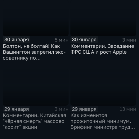
30 января
30 января
5 мин
3 мин
Болтон, не болтай! Как
Комментарии. Заседание
Вашингтон запретил экс-
ФРС США и рост Apple
советнику по
безопасности делиться
воспоминаниями
29 января
29 января
3 мин
13 мин
Комментарии. Китайская
Как изменится
"чёрная смерть" массово
прожиточный минимум.
"косит" акции
Брифинг министра труда
и соцзащиты Антона
Котякова