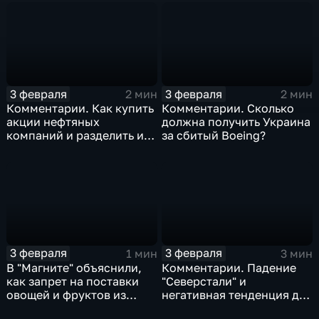
3 февраля
3 февраля
2 мин
2 мин
Комментарии. Как купить
Комментарии. Сколько
акции нефтяных
должна получить Украина
компаний и разделить их
за сбитый Boeing?
доход
3 февраля
3 февраля
1 мин
3 мин
В "Магните" объяснили,
Комментарии. Падение
как запрет на поставки
"Северстали" и
овощей и фруктов из
негативная тенденция для
Китая отразится на ценах
бизнеса Apple