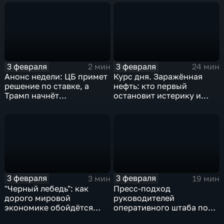
3 февраля
3 февраля
2 мин
24 мин
Анонс недели: ЦБ примет
Курс дня. Заражённая
решение по ставке, а
нефть: кто первый
Трамп начнёт
остановит истерику и
предвыборную гонку
почему ОПЕК лучше не
вмешиваться
3 февраля
3 февраля
3 мин
19 мин
"Черный лебедь": как
Пресс-подход
дорого мировой
руководителей
экономике обойдётся
оперативного штаба по
изоляция Поднебесной
борьбе с коронавирусом