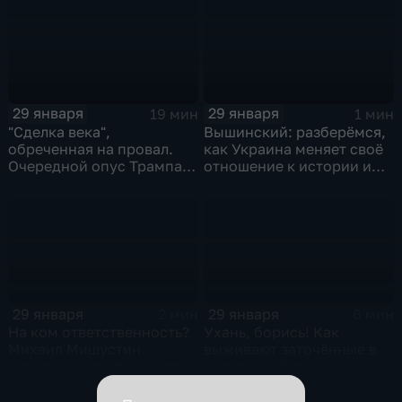
29 января
29 января
19 мин
1 мин
"Сделка века",
Вышинский: разберёмся,
обреченная на провал.
как Украина меняет своё
Очередной опус Трампа.
отношение к истории и
Жанр: политическая
почему
фантастика
29 января
29 января
2 мин
6 мин
На ком ответственность?
Ухань, борись! Как
Михаил Мишустин
выживают заточённые в
распределил обязанности
вирусном Китае?
вице-премьеров