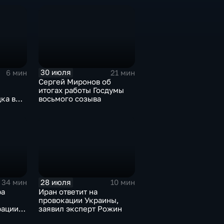
30 июля
6 мин
21 мин
Сергей Миронов об
итогах работы Госдумы
ка в
восьмого созыва
и
28 июля
34 мин
10 мин
ра
Иран ответит на
провокации Украины,
ации,
заявил эксперт Рожин
ного