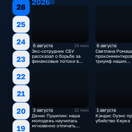
2026
2026
26
25
24
6 августа
6 августа
14 мин
Экс-сотрудник СБУ
Светлана Ромаш
рассказал о борьбе за
прокомментиро
23
финансовые потоки в
триумф наших
украинском политикуме
спортсменок
22
21
20
3 августа
1 августа
12 мин
Денис Пушилин: наша
Кэндис Оуэнс п
молодежь научилась
убийство Керка
мгновенно отличать
19
правду от лжи