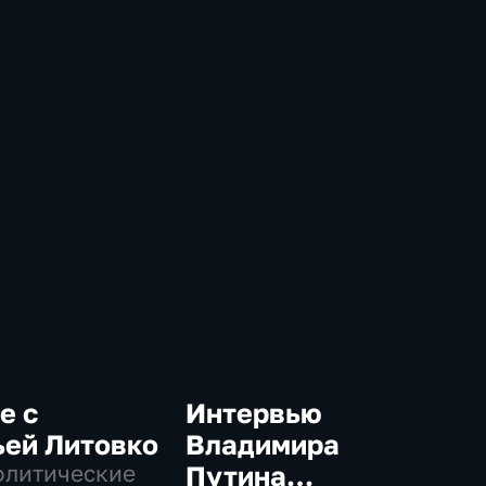
е с
Интервью
ьей Литовко
Владимира
олитические
Путина