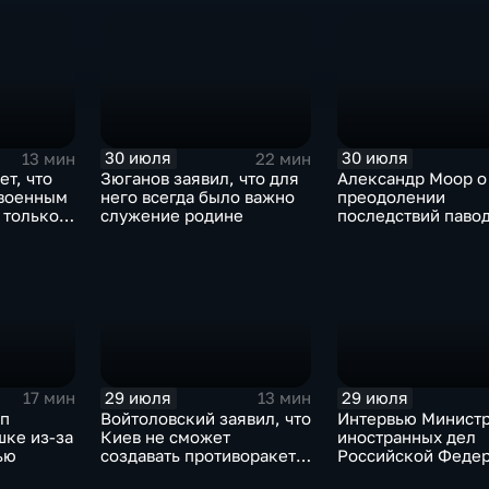
30 июля
30 июля
13 мин
22 мин
ет, что
Зюганов заявил, что для
Александр Моор о
 военным
него всегда было важно
преодолении
 только
служение родине
последствий павод
Тюменской област
29 июля
29 июля
17 мин
13 мин
мп
Войтоловский заявил, что
Интервью Минист
шке из-за
Киев не сможет
иностранных дел
ью
создавать противоракеты
Российской Федер
несколько лет
лидера предвыбор