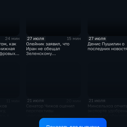
списка партии «Ед
Россия» С.В.Лавр
генеральному дир
агентства ТАСС
А.О.Кондрашову
27 июля
27 июля
24 мин
15 мин
том, как
Олейник заявил, что
Денис Пушилин о
книжная
Иран не обещал
последних новост
ифровых
Зеленскому
безопасность
21 июля
21 июля
11 мин
20 мин
ков
Сенатор Чижов оценил
Минсельхоз отчит
ку,
перспективы
экспорте удобрен
сь в
урегулирования
планах по обеспе
жду США
конфликтов на Ближнем
аграриев топливо
Востоке и диалог с