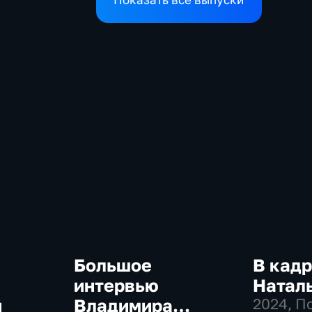
Показать все выпуски
Европой
Большое
В кадр
интервью
Натал
й
Владимира
2024
, П