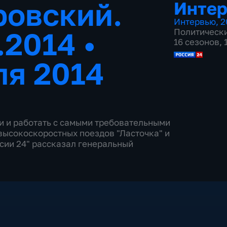
ровский.
Инте
Интервью
,
2
7.2014
•
Политическ
16 сезонов,
ля 2014
ки и работать с самыми требовательными
высокоскоростных поездов "Ласточка" и
сии 24" рассказал генеральный