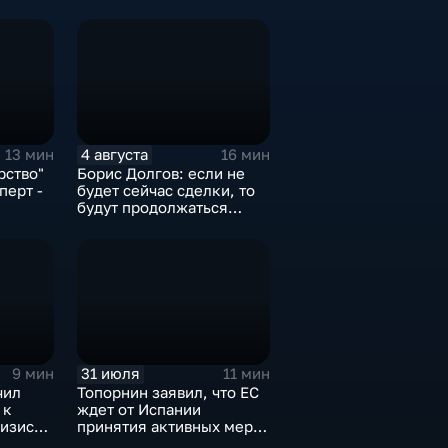
4 августа
13 мин
16 мин
рство"
Борис Долгов: если не
перт -
будет сейчас сделки, то
будут продолжаться
обмены ударами, однако,
ии
масштабного
наступления все-таки не
будет
31 июля
9 мин
11 мин
чил
Топорнин заявил, что ЕС
 к
ждет от Испании
изису в
принятия активных мер
против мигрантов