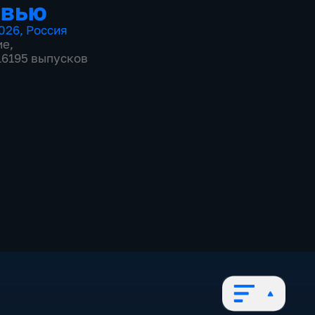
рвью
026
,
Россия
ие
,
 16195 выпусков