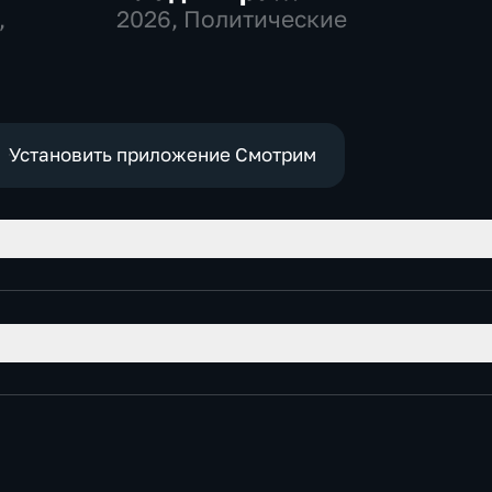
,
Соловьева
2026
, Политические
Роджеру Кеппелю
Установить приложение Смотрим