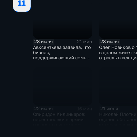
11
"Ева"
28 июля
28 июля
21 мин
Авксентьева заявила, что
Олег Новиков о 
бизнес,
в целом живет 
поддерживающий семьи,
отрасль в век ц
должен получать
технологий
преференции
22 июля
21 июля
16 мин
Спиридон Килинкаров:
Николай Плотни
перестановки в армии
оценил обстанов
говорят о системном
которая сложила
политическом кризисе на
отношениях ме
Украине
и Ираном