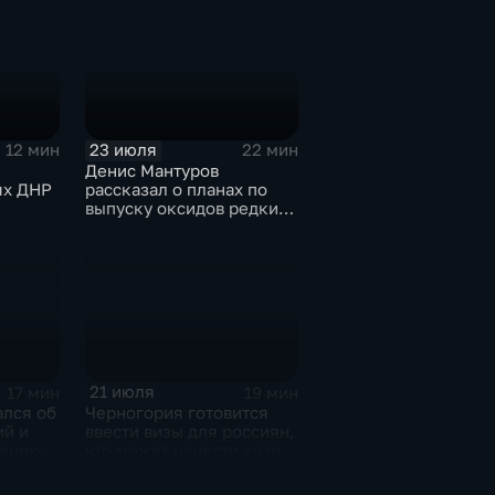
иная
ова
ектору
23 июля
12 мин
22 мин
Денис Мантуров
ях ДНР
рассказал о планах по
выпуску оксидов редких
металлов на
Соликамском магниевом
заводе к 2028 году
21 июля
17 мин
19 мин
ался об
Черногория готовится
ий и
ввести визы для россиян,
чению
что может нанести удар
м
по экономике страны