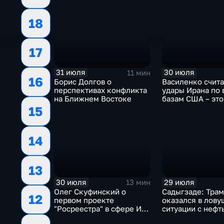
18
17
31 июля
30 июля
11 мин
16
Борис Долгов о
Василенко счита
перспективах конфликта
удары Ирана по
на Ближнем Востоке
базам США – это
начало
15
14
13
30 июля
29 июля
13 мин
Олег Скуфинский о
Садыгзаде: Тра
12
первом проекте
оказался в лову
"Росреестра" в сфере ИИ
ситуации с нефт
электронном помощнике