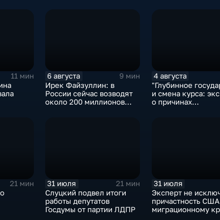
6 августа
4 августа
11 мин
9 мин
ина
Ирек Файзуллин: в
"Глубинное госуда
вала
России сейчас возводят
и смена курса: экс
около 200 миллионов
о причинах
квадратных метров
антироссийской
жилья.
риторики оппозиц
31 июля
31 июля
21 мин
21 мин
ро
Слуцкий подвел итоги
Эксперт не исклю
работы депутатов
причастность США
Госдумы от партии ЛДПР
миграционному кр
Испании