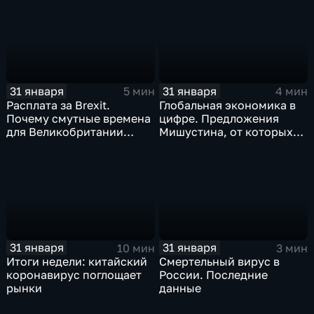
почему месть Китая
станет страшнее вируса
31 января
31 января
5 мин
4 мин
Расплата за Brexit.
Глобальная экономика в
Почему смутные времена
цифре. Предложения
для Великобритании
Мишустина, от которых
только начинаются
ЕАЭС не сможет
отказаться
31 января
31 января
10 мин
3 мин
Итоги недели: китайский
Смертельный вирус в
коронавирус поглощает
России. Последние
рынки
данные