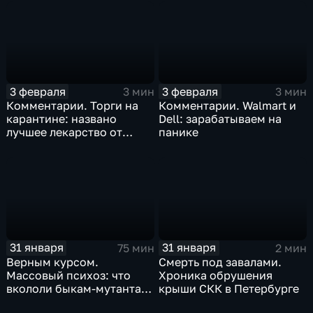
3 февраля
3 февраля
3 мин
3 мин
Комментарии. Торги на
Комментарии. Walmart и
карантине: названо
Dell: зарабатываем на
лучшее лекарство от
панике
коррекции
31 января
31 января
75 мин
2 мин
Верным курсом.
Смерть под завалами.
Массовый психоз: что
Хроника обрушения
вкололи быкам-мутантам,
крыши СКК в Петербурге
когда рухнет доллар и