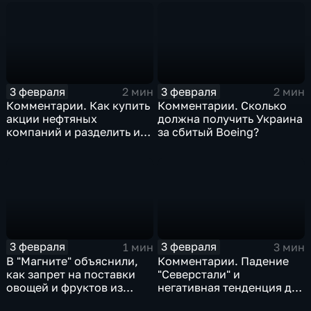
3 февраля
3 февраля
2 мин
2 мин
Комментарии. Как купить
Комментарии. Сколько
акции нефтяных
должна получить Украина
компаний и разделить их
за сбитый Boeing?
доход
3 февраля
3 февраля
1 мин
3 мин
В "Магните" объяснили,
Комментарии. Падение
как запрет на поставки
"Северстали" и
овощей и фруктов из
негативная тенденция для
Китая отразится на ценах
бизнеса Apple