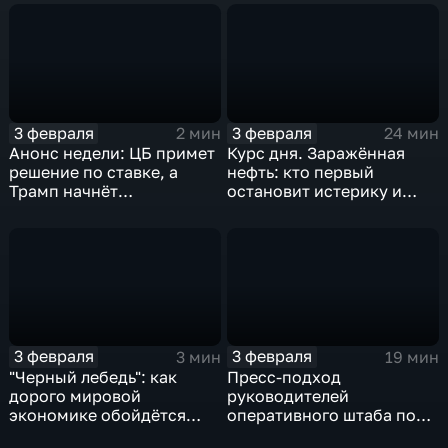
3 февраля
3 февраля
2 мин
24 мин
Анонс недели: ЦБ примет
Курс дня. Заражённая
решение по ставке, а
нефть: кто первый
Трамп начнёт
остановит истерику и
предвыборную гонку
почему ОПЕК лучше не
вмешиваться
3 февраля
3 февраля
3 мин
19 мин
"Черный лебедь": как
Пресс-подход
дорого мировой
руководителей
экономике обойдётся
оперативного штаба по
изоляция Поднебесной
борьбе с коронавирусом