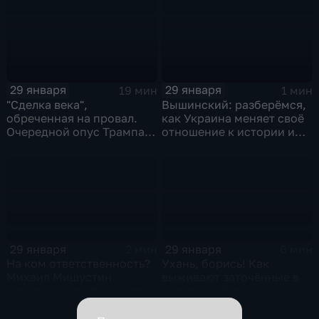
29 января
29 января
19 мин
1 мин
"Сделка века",
Вышинский: разберёмся,
обреченная на провал.
как Украина меняет своё
Очередной опус Трампа.
отношение к истории и
Жанр: политическая
почему
фантастика
29 января
29 января
2 мин
6 мин
На ком ответственность?
Ухань, борись! Как
Михаил Мишустин
выживают заточённые в
распределил обязанности
вирусном Китае?
вице-премьеров