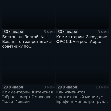
30 января
30 января
5 мин
3 мин
Болтон, не болтай! Как
Комментарии. Заседание
Вашингтон запретил экс-
ФРС США и рост Apple
советнику по
безопасности делиться
воспоминаниями
29 января
29 января
3 мин
13 мин
Комментарии. Китайская
Как изменится
"чёрная смерть" массово
прожиточный минимум.
"косит" акции
Брифинг министра труда
и соцзащиты Антона
Котякова