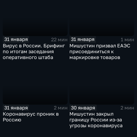
31 января
31 января
22 мин
1 мин
Вирус в России. Брифинг
Мишустин призвал ЕАЭС
по итогам заседания
присоединиться к
оперативного штаба
маркировке товаров
31 января
30 января
2 мин
2 мин
Коронавирус проник в
Мишустин закрыл
Россию
границу России из-за
угрозы коронавируса