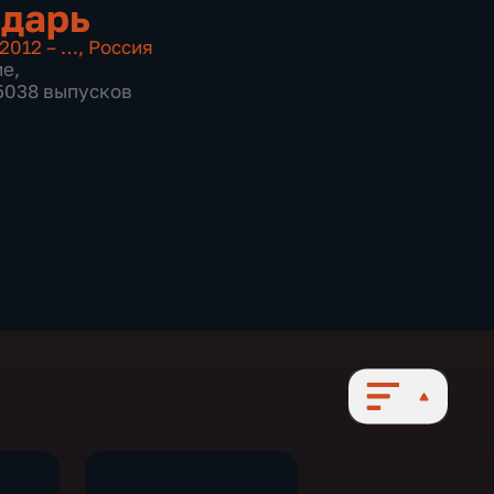
дарь
2012 – …
,
Россия
ие
,
 5038 выпусков