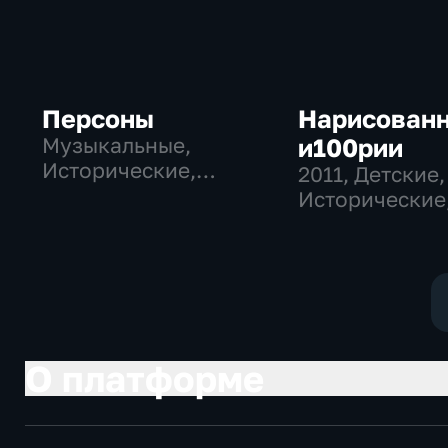
Персоны
Нарисован
Музыкальные,
и100рии
Исторические,
2011
, Детские,
литература
Исторические
образователь
О платформе