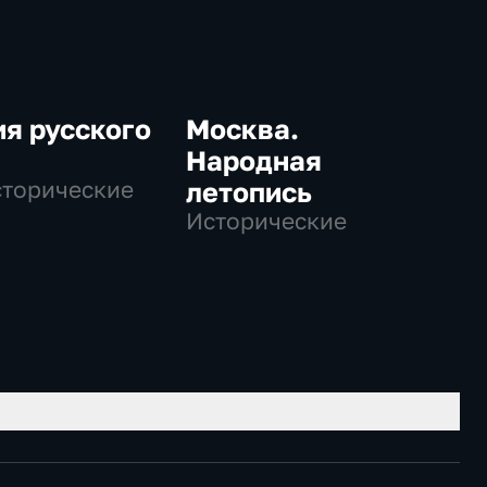
я русского
Москва.
Народная
сторические
летопись
Исторические