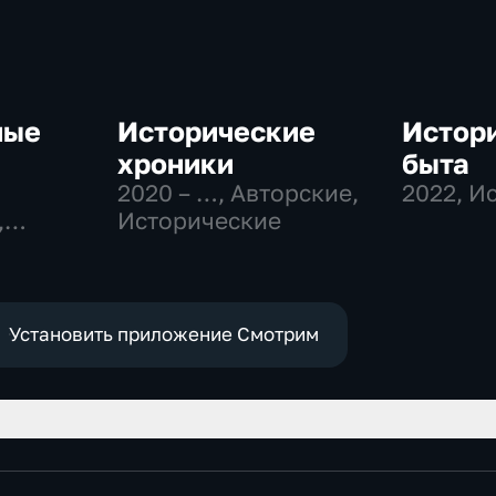
ные
Исторические
Истори
хроники
быта
2020 – …
, Авторские,
2022
, И
,
Исторические
ные
Установить приложение Смотрим