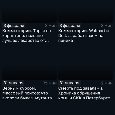
3 февраля
3 февраля
3 мин
3 мин
Комментарии. Торги на
Комментарии. Walmart и
карантине: названо
Dell: зарабатываем на
лучшее лекарство от
панике
коррекции
31 января
31 января
75 мин
2 мин
Верным курсом.
Смерть под завалами.
Массовый психоз: что
Хроника обрушения
вкололи быкам-мутантам,
крыши СКК в Петербурге
когда рухнет доллар и
почему месть Китая
станет страшнее вируса