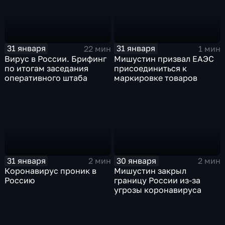
31 января
31 января
22 мин
1 мин
Вирус в России. Брифинг
Мишустин призвал ЕАЭС
по итогам заседания
присоединиться к
оперативного штаба
маркировке товаров
31 января
30 января
2 мин
2 мин
Коронавирус проник в
Мишустин закрыл
Россию
границу России из-за
угрозы коронавируса