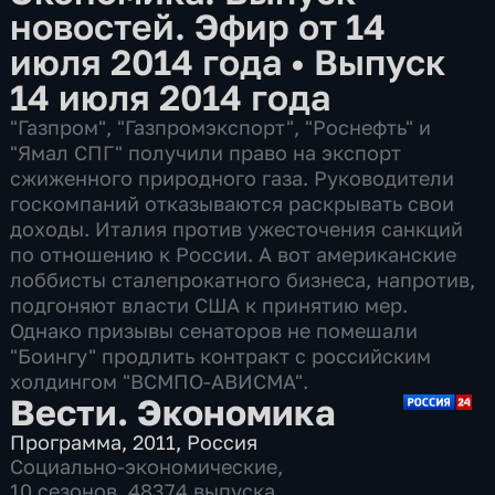
новостей. Эфир от 14
июля 2014 года
•
Выпуск
14 июля 2014 года
"Газпром", "Газпромэкспорт", "Роснефть" и
"Ямал СПГ" получили право на экспорт
сжиженного природного газа. Руководители
госкомпаний отказываются раскрывать свои
доходы. Италия против ужесточения санкций
по отношению к России. А вот американские
лоббисты сталепрокатного бизнеса, напротив,
подгоняют власти США к принятию мер.
Однако призывы сенаторов не помешали
"Боингу" продлить контракт с российским
холдингом "ВСМПО-АВИСМА".
Вести. Экономика
Программа
,
2011
,
Россия
Социально-экономические
,
10 сезонов, 48374 выпуска