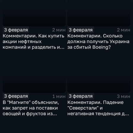
3 февраля
3 февраля
2 мин
2 мин
Комментарии. Как купить
Комментарии. Сколько
акции нефтяных
должна получить Украина
компаний и разделить их
за сбитый Boeing?
доход
3 февраля
3 февраля
1 мин
3 мин
В "Магните" объяснили,
Комментарии. Падение
как запрет на поставки
"Северстали" и
овощей и фруктов из
негативная тенденция для
Китая отразится на ценах
бизнеса Apple