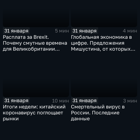
31 января
31 января
5 мин
4 мин
Расплата за Brexit.
Глобальная экономика в
Почему смутные времена
цифре. Предложения
для Великобритании
Мишустина, от которых
только начинаются
ЕАЭС не сможет
отказаться
31 января
31 января
10 мин
3 мин
Итоги недели: китайский
Смертельный вирус в
коронавирус поглощает
России. Последние
рынки
данные