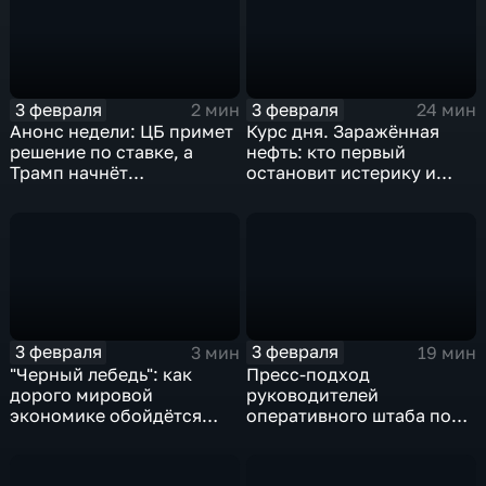
3 февраля
3 февраля
2 мин
24 мин
Анонс недели: ЦБ примет
Курс дня. Заражённая
решение по ставке, а
нефть: кто первый
Трамп начнёт
остановит истерику и
предвыборную гонку
почему ОПЕК лучше не
вмешиваться
3 февраля
3 февраля
3 мин
19 мин
"Черный лебедь": как
Пресс-подход
дорого мировой
руководителей
экономике обойдётся
оперативного штаба по
изоляция Поднебесной
борьбе с коронавирусом