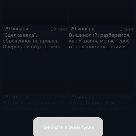
29 января
29 января
19 мин
1 мин
"Сделка века",
Вышинский: разберёмся,
обреченная на провал.
как Украина меняет своё
Очередной опус Трампа.
отношение к истории и
Жанр: политическая
почему
фантастика
29 января
29 января
2 мин
6 мин
На ком ответственность?
Ухань, борись! Как
Михаил Мишустин
выживают заточённые в
распределил обязанности
вирусном Китае?
вице-премьеров
Показать все выпуски