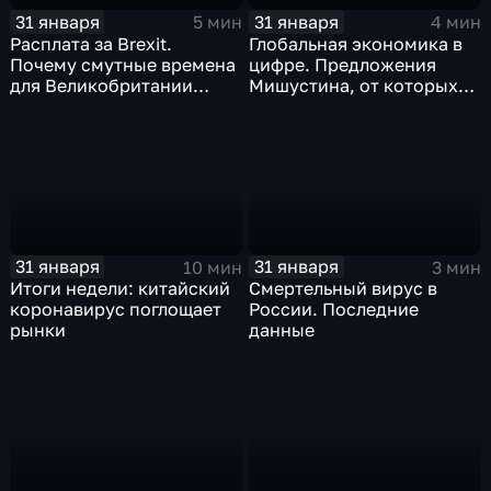
31 января
31 января
5 мин
4 мин
Расплата за Brexit.
Глобальная экономика в
Почему смутные времена
цифре. Предложения
для Великобритании
Мишустина, от которых
только начинаются
ЕАЭС не сможет
отказаться
31 января
31 января
10 мин
3 мин
Итоги недели: китайский
Смертельный вирус в
коронавирус поглощает
России. Последние
рынки
данные