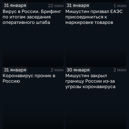
31 января
31 января
22 мин
1 мин
Вирус в России. Брифинг
Мишустин призвал ЕАЭС
по итогам заседания
присоединиться к
оперативного штаба
маркировке товаров
31 января
30 января
2 мин
2 мин
Коронавирус проник в
Мишустин закрыл
Россию
границу России из-за
угрозы коронавируса