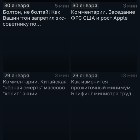
30 января
30 января
5 мин
3 мин
Болтон, не болтай! Как
Комментарии. Заседание
Вашингтон запретил экс-
ФРС США и рост Apple
советнику по
безопасности делиться
воспоминаниями
29 января
29 января
3 мин
13 мин
Комментарии. Китайская
Как изменится
"чёрная смерть" массово
прожиточный минимум.
"косит" акции
Брифинг министра труда
и соцзащиты Антона
Котякова