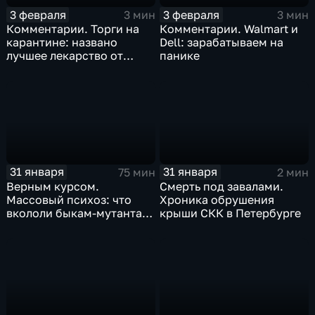
3 февраля
3 февраля
3 мин
3 мин
Комментарии. Торги на
Комментарии. Walmart и
карантине: названо
Dell: зарабатываем на
лучшее лекарство от
панике
коррекции
31 января
31 января
75 мин
2 мин
Верным курсом.
Смерть под завалами.
Массовый психоз: что
Хроника обрушения
вкололи быкам-мутантам,
крыши СКК в Петербурге
когда рухнет доллар и
почему месть Китая
станет страшнее вируса