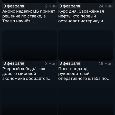
3 февраля
3 февраля
2 мин
24 мин
Анонс недели: ЦБ примет
Курс дня. Заражённая
решение по ставке, а
нефть: кто первый
Трамп начнёт
остановит истерику и
предвыборную гонку
почему ОПЕК лучше не
вмешиваться
3 февраля
3 февраля
3 мин
19 мин
"Черный лебедь": как
Пресс-подход
дорого мировой
руководителей
экономике обойдётся
оперативного штаба по
изоляция Поднебесной
борьбе с коронавирусом