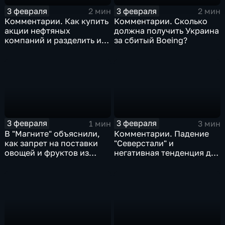
3 февраля
3 февраля
2 мин
2 мин
Комментарии. Как купить
Комментарии. Сколько
акции нефтяных
должна получить Украина
компаний и разделить их
за сбитый Boeing?
доход
3 февраля
3 февраля
1 мин
3 мин
В "Магните" объяснили,
Комментарии. Падение
как запрет на поставки
"Северстали" и
овощей и фруктов из
негативная тенденция для
Китая отразится на ценах
бизнеса Apple