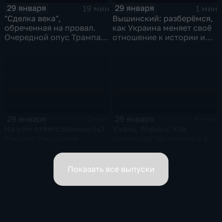
29 января
29 января
19 мин
1 мин
"Сделка века",
Вышинский: разберёмся,
обреченная на провал.
как Украина меняет своё
Очередной опус Трампа.
отношение к истории и
Жанр: политическая
почему
фантастика
29 января
29 января
2 мин
6 мин
На ком ответственность?
Ухань, борись! Как
Михаил Мишустин
выживают заточённые в
распределил обязанности
вирусном Китае?
вице-премьеров
Показать все выпуски