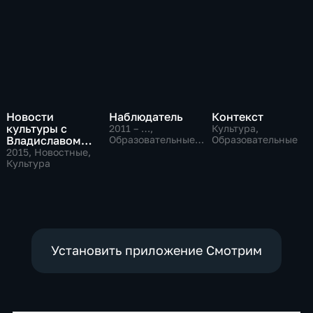
Новости
Наблюдатель
Контекст
культуры с
2011 – …
,
Культура,
Владиславом
Образовательные,
Образовательные
Культура
Флярковским
2015
, Новостные,
Культура
Установить приложение Смотрим