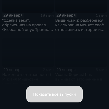
29 января
29 января
19 мин
1 мин
"Сделка века",
Вышинский: разберёмся,
обреченная на провал.
как Украина меняет своё
Очередной опус Трампа.
отношение к истории и
Жанр: политическая
почему
фантастика
29 января
29 января
2 мин
6 мин
На ком ответственность?
Ухань, борись! Как
Михаил Мишустин
выживают заточённые в
распределил обязанности
вирусном Китае?
вице-премьеров
Показать все выпуски