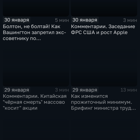
30 января
30 января
5 мин
3 мин
Болтон, не болтай! Как
Комментарии. Заседание
Вашингтон запретил экс-
ФРС США и рост Apple
советнику по
безопасности делиться
воспоминаниями
29 января
29 января
3 мин
13 мин
Комментарии. Китайская
Как изменится
"чёрная смерть" массово
прожиточный минимум.
"косит" акции
Брифинг министра труда
и соцзащиты Антона
Котякова