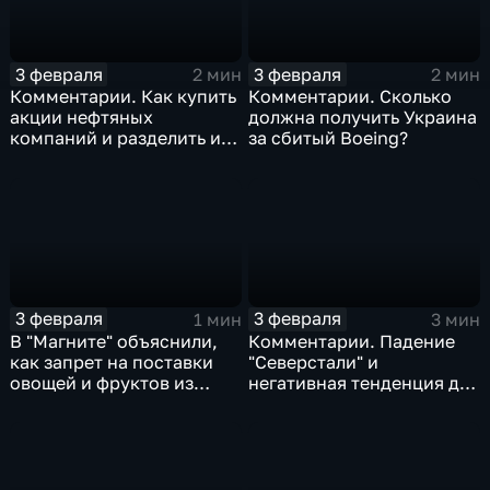
3 февраля
3 февраля
2 мин
2 мин
Комментарии. Как купить
Комментарии. Сколько
акции нефтяных
должна получить Украина
компаний и разделить их
за сбитый Boeing?
доход
3 февраля
3 февраля
1 мин
3 мин
В "Магните" объяснили,
Комментарии. Падение
как запрет на поставки
"Северстали" и
овощей и фруктов из
негативная тенденция для
Китая отразится на ценах
бизнеса Apple