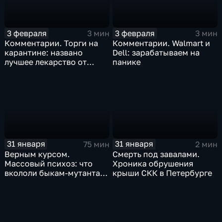
3 февраля
3 февраля
3 мин
3 мин
Комментарии. Торги на
Комментарии. Walmart и
карантине: названо
Dell: зарабатываем на
лучшее лекарство от
панике
коррекции
31 января
31 января
75 мин
2 мин
Верным курсом.
Смерть под завалами.
Массовый психоз: что
Хроника обрушения
вкололи быкам-мутантам,
крыши СКК в Петербурге
когда рухнет доллар и
почему месть Китая
станет страшнее вируса