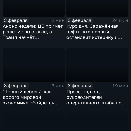
3 февраля
3 февраля
2 мин
24 мин
Анонс недели: ЦБ примет
Курс дня. Заражённая
решение по ставке, а
нефть: кто первый
Трамп начнёт
остановит истерику и
предвыборную гонку
почему ОПЕК лучше не
вмешиваться
3 февраля
3 февраля
3 мин
19 мин
"Черный лебедь": как
Пресс-подход
дорого мировой
руководителей
экономике обойдётся
оперативного штаба по
изоляция Поднебесной
борьбе с коронавирусом