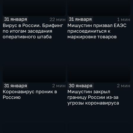
31 января
31 января
22 мин
1 мин
Вирус в России. Брифинг
Мишустин призвал ЕАЭС
по итогам заседания
присоединиться к
оперативного штаба
маркировке товаров
31 января
30 января
2 мин
2 мин
Коронавирус проник в
Мишустин закрыл
Россию
границу России из-за
угрозы коронавируса