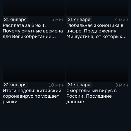
31 января
31 января
5 мин
4 мин
Расплата за Brexit.
Глобальная экономика в
Почему смутные времена
цифре. Предложения
для Великобритании
Мишустина, от которых
только начинаются
ЕАЭС не сможет
отказаться
31 января
31 января
10 мин
3 мин
Итоги недели: китайский
Смертельный вирус в
коронавирус поглощает
России. Последние
рынки
данные