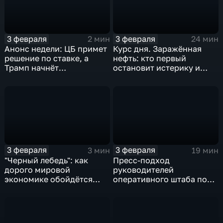
3 февраля
3 февраля
2 мин
24 мин
Анонс недели: ЦБ примет
Курс дня. Заражённая
решение по ставке, а
нефть: кто первый
Трамп начнёт
остановит истерику и
предвыборную гонку
почему ОПЕК лучше не
вмешиваться
3 февраля
3 февраля
3 мин
19 мин
"Черный лебедь": как
Пресс-подход
дорого мировой
руководителей
экономике обойдётся
оперативного штаба по
изоляция Поднебесной
борьбе с коронавирусом