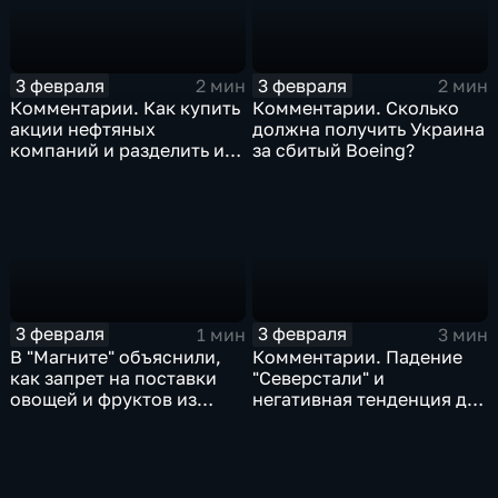
3 февраля
3 февраля
2 мин
2 мин
Комментарии. Как купить
Комментарии. Сколько
акции нефтяных
должна получить Украина
компаний и разделить их
за сбитый Boeing?
доход
3 февраля
3 февраля
1 мин
3 мин
В "Магните" объяснили,
Комментарии. Падение
как запрет на поставки
"Северстали" и
овощей и фруктов из
негативная тенденция для
Китая отразится на ценах
бизнеса Apple