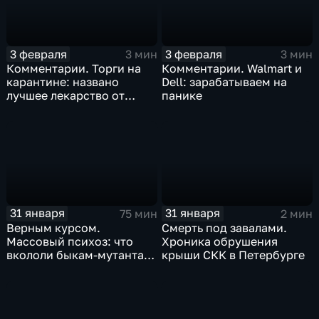
3 февраля
3 февраля
3 мин
3 мин
Комментарии. Торги на
Комментарии. Walmart и
карантине: названо
Dell: зарабатываем на
лучшее лекарство от
панике
коррекции
31 января
31 января
75 мин
2 мин
Верным курсом.
Смерть под завалами.
Массовый психоз: что
Хроника обрушения
вкололи быкам-мутантам,
крыши СКК в Петербурге
когда рухнет доллар и
почему месть Китая
станет страшнее вируса