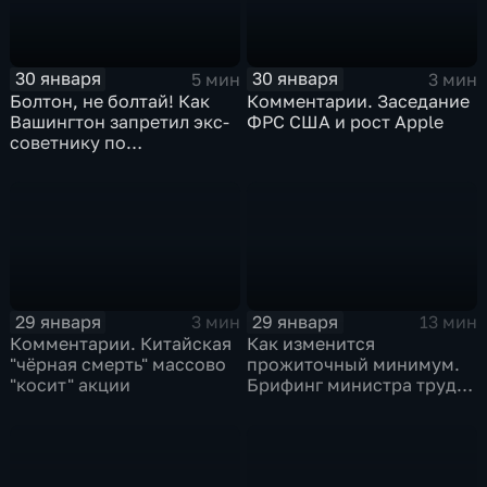
30 января
30 января
5 мин
3 мин
Болтон, не болтай! Как
Комментарии. Заседание
Вашингтон запретил экс-
ФРС США и рост Apple
советнику по
безопасности делиться
воспоминаниями
29 января
29 января
3 мин
13 мин
Комментарии. Китайская
Как изменится
"чёрная смерть" массово
прожиточный минимум.
"косит" акции
Брифинг министра труда
и соцзащиты Антона
Котякова