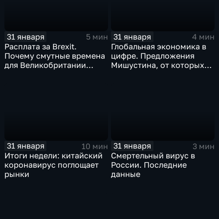
31 января
31 января
5 мин
4 мин
Расплата за Brexit.
Глобальная экономика в
Почему смутные времена
цифре. Предложения
для Великобритании
Мишустина, от которых
только начинаются
ЕАЭС не сможет
отказаться
31 января
31 января
10 мин
3 мин
Итоги недели: китайский
Смертельный вирус в
коронавирус поглощает
России. Последние
рынки
данные