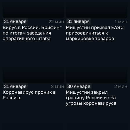
31 января
31 января
22 мин
1 мин
Вирус в России. Брифинг
Мишустин призвал ЕАЭС
по итогам заседания
присоединиться к
оперативного штаба
маркировке товаров
31 января
30 января
2 мин
2 мин
Коронавирус проник в
Мишустин закрыл
Россию
границу России из-за
угрозы коронавируса