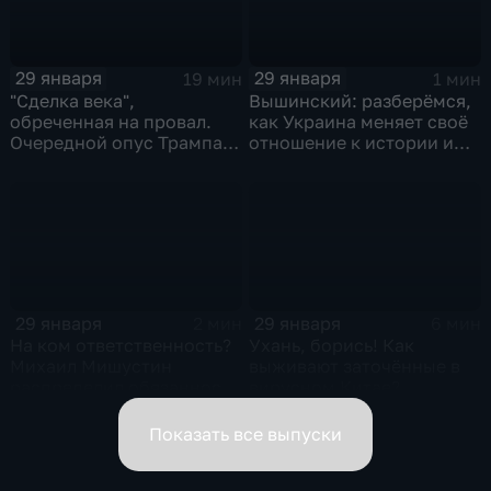
29 января
29 января
19 мин
1 мин
"Сделка века",
Вышинский: разберёмся,
обреченная на провал.
как Украина меняет своё
Очередной опус Трампа.
отношение к истории и
Жанр: политическая
почему
фантастика
29 января
29 января
2 мин
6 мин
На ком ответственность?
Ухань, борись! Как
Михаил Мишустин
выживают заточённые в
распределил обязанности
вирусном Китае?
вице-премьеров
Показать все выпуски