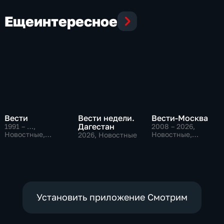
Еще
интересное
Вести
Вести недели.
Вести-Москва
Дагестан
1991 – …
,
2008 – 2026
,
Новостные,
Новостные,
2026
, Новостные
Общественно-
Общественно-
политические,
политические,
социально-
социально-
экономические
экономические
Установить приложение Смотрим