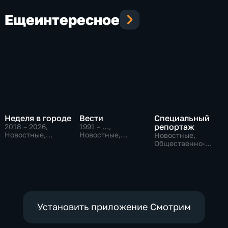
Еще
интересное
Неделя в городе
Вести
Специальный
репортаж
2018 – 2026
,
1991 – …
,
Новостные,
Новостные,
Новостные,
Общество,
Общественно-
Общественно-
общественно-
политические,
политические,
политические
социально-
социально-
экономические
экономические
Установить приложение Смотрим